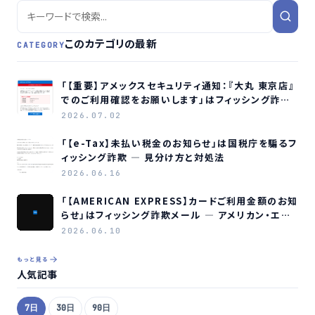
このカテゴリの最新
CATEGORY
「【重要】アメックスセキュリティ通知：『大丸 東京店』
でのご利用確認をお願いします」はフィッシング詐欺
メールです
2026.07.02
「【e-Tax】未払い税金のお知らせ」は国税庁を騙るフ
ィッシング詐欺 ― 見分け方と対処法
2026.06.16
「【AMERICAN EXPRESS】カードご利用金額のお知
らせ」はフィッシング詐欺メール ― アメリカン・エキ
スプレスを装う偽メールの見分け方
2026.06.10
もっと見る
人気記事
7日
30日
90日