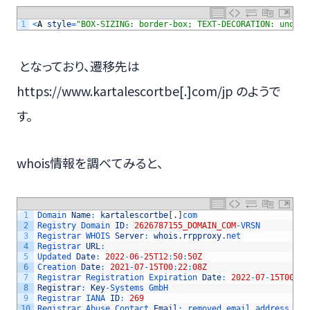
1
<
A
style
=
"BOX-SIZING: border-box; TEXT-DECORATION: underl
となっており、遷移先は
https://www.kartalescortbe[.]com/jp のようで
す。
whois情報を調べてみると、
1
Domain 
Name
:
kartalescortbe
[
.
]
com
2
Registry 
Domain 
ID
:
2626787155_DOMAIN_COM
-
VRSN
3
Registrar 
WHOIS 
Server
:
whois
.
rrpproxy
.
net
4
Registrar 
URL
:
5
Updated 
Date
:
2022
-
06
-
25T12
:
50
:
50Z
6
Creation 
Date
:
2021
-
07
-
15T00
:
22
:
08Z
7
Registrar 
Registration 
Expiration 
Date
:
2022
-
07
-
15T00
:
22
8
Registrar
:
Key
-
Systems 
GmbH
9
Registrar 
IANA 
ID
:
269
10
Registrar 
Abuse 
Contact 
Email
:
removed 
email 
address