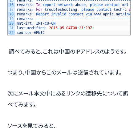
15
remarks
:
--
--
--
--
--
--
--
--
--
--
--
--
--
--
--
--
--
--
--
--
--
--
--
-
16
remarks
:
To
report 
network 
abuse
,
please 
contact 
mnt
-
irt
17
remarks
:
For
troubleshooting
,
please 
contact 
tech
-
c
and
18
remarks
:
Report 
invalid 
contact 
via 
www
.
apnic
.
net
/
invali
19
remarks
:
--
--
--
--
--
--
--
--
--
--
--
--
--
--
--
--
--
--
--
--
--
--
--
-
20
mnt
-
irt
:
IRT
-
CU
-
CN
21
last
-
modified
:
2016
-
05
-
04T00
:
21
:
19Z
22
source
:
APNIC
調べてみると、これは中国のIPアドレスのようです。
つまり、中国からこのメールは送信されています。
次にメール本文中にあるリンクの遷移先について調
べてみます。
ソースを見てみると、