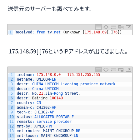
送信元のサーバーも調べてみます。
1
Received
:
from 
tv
.
net
(
unknown
[
175.148.69
[
.
]
76
]
)
175.148.59[.]76というIPアドレスが出てきました。
1
inetnum
:
175.148.0.0
-
175.151.255.255
2
netname
:
UNICOM
-
LN
3
descr
:
CHINA 
UNICOM 
Liaoning 
province 
network
4
descr
:
China 
UNICOM
5
descr
:
No
.
21
,
Jin
-
Rong 
Street
,
6
descr
:
Beijing
100140
7
country
:
CN
8
admin
-
c
:
CH1302
-
AP
9
tech
-
c
:
CH1302
-
AP
10
status
:
ALLOCATED 
PORTABLE
11
remarks
:
service 
provider
12
mnt
-
by
:
APNIC
-
HM
13
mnt
-
routes
:
MAINT
-
CNCGROUP
-
RR
14
mnt
-
lower
:
MAINT
-
CNCGROUP
-
LN