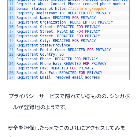
11
Registrar 
Abuse 
Contact 
Phone
:
removed 
phone 
number
12
Domain 
Status
:
ok 
https
:
//icann.org/epp#ok
13
Registry 
Registrant 
ID
:
REDACTED 
FOR
PRIVACY
14
Registrant 
Name
:
REDACTED 
FOR
PRIVACY
15
Registrant 
Organization
:
REDACTED 
FOR
PRIVACY
16
Registrant 
Street
:
REDACTED 
FOR
PRIVACY
17
Registrant 
Street
:
REDACTED 
FOR
PRIVACY
18
Registrant 
Street
:
REDACTED 
FOR
PRIVACY
19
Registrant 
City
:
REDACTED 
FOR
PRIVACY
20
Registrant 
State
/
Province
:
21
Registrant 
Postal 
Code
:
REDACTED 
FOR
PRIVACY
22
Registrant 
Country
:
SG
23
Registrant 
Phone
:
REDACTED 
FOR
PRIVACY
24
Registrant 
Phone 
Ext
:
REDACTED 
FOR
PRIVACY
25
Registrant 
Fax
:
REDACTED 
FOR
PRIVACY
26
Registrant 
Fax 
Ext
:
REDACTED 
FOR
PRIVACY
27
Registrant 
Email
:
removed 
email 
address
プライバシーサービスで隠れているものの、シンガポ
ールが登録地のようです。
安全を担保したうえでこのURLにアクセスしてみま