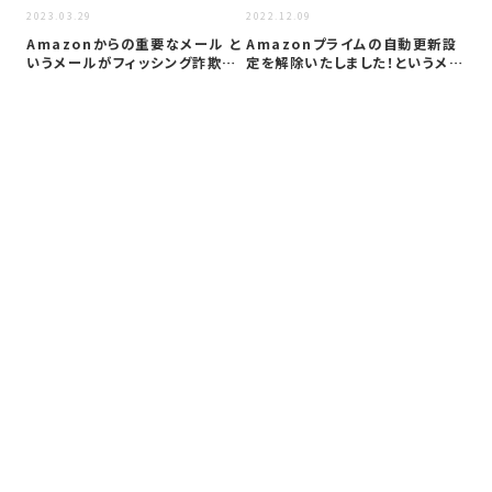
2022
2023.03.29
2022.12.09
【
Amazonからの重要なメール と
Amazonプライムの自動更新設
メ
いうメールがフィッシング詐欺か
定を解除いたしました！というメー
証
検証…
ルが…