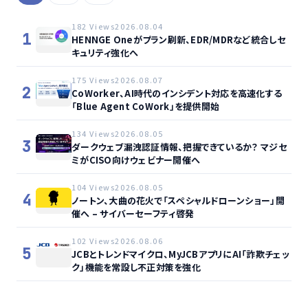
182 Views
2026.08.04
1
HENNGE Oneがプラン刷新、EDR/MDRなど統合しセ
キュリティ強化へ
175 Views
2026.08.07
2
CoWorker、AI時代のインシデント対応を高速化する
「Blue Agent CoWork」を提供開始
134 Views
2026.08.05
3
ダークウェブ漏洩認証情報、把握できているか？ マジセ
ミがCISO向けウェビナー開催へ
104 Views
2026.08.05
4
ノートン、大曲の花火で「スペシャルドローンショー」開
催へ – サイバーセーフティ啓発
102 Views
2026.08.06
5
JCBとトレンドマイクロ、MyJCBアプリにAI「詐欺チェッ
ク」機能を常設し不正対策を強化