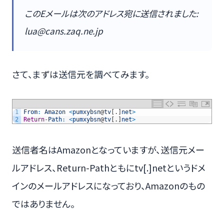
このEメールは次のアドレス宛に送信されました:
lua@cans.zaq.ne.jp
さて、まずは送信元を調べてみます。
1
From
:
Amazon
<
pumxybsn
@
tv
[
.
]
net
>
2
Return
-
Path
:
<
pumxybsn
@
tv
[
.
]
net
>
送信者名はAmazonとなっていますが、送信元メー
ルアドレス、Return-Pathともにtv[.]netというドメ
インのメールアドレスになっており、Amazonのもの
ではありません。