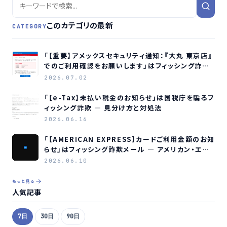
このカテゴリの最新
CATEGORY
「【重要】アメックスセキュリティ通知：『大丸 東京店』
でのご利用確認をお願いします」はフィッシング詐欺
メールです
2026.07.02
「【e-Tax】未払い税金のお知らせ」は国税庁を騙るフ
ィッシング詐欺 ― 見分け方と対処法
2026.06.16
「【AMERICAN EXPRESS】カードご利用金額のお知
らせ」はフィッシング詐欺メール ― アメリカン・エキ
スプレスを装う偽メールの見分け方
2026.06.10
もっと見る
人気記事
7日
30日
90日