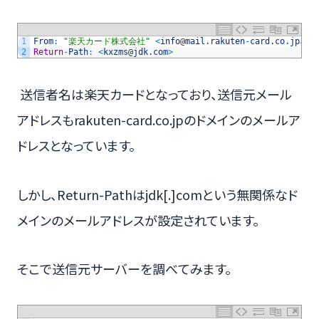
1
From
:
"楽天カード株式会社"
<
info
@
mail
.
rakuten
-
card
.
co
.
jp
>
2
Return
-
Path
:
<
kxzms
@
jdk
.
com
>
送信者名は楽天カードとなっており、送信元メール
アドレスもrakuten-card.co.jpのドメインのメールア
ドレスとなっています。
しかし、Return-Pathはjdk[.]comという無関係なド
メインのメールアドレスが設定されています。
そこで送信元サーバーを調べてみます。