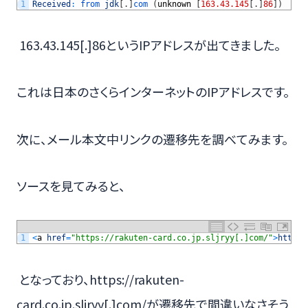
1
Received
:
from 
jdk
[
.
]
com
(
unknown
[
163.43.145
[
.
]
86
]
)
163.43.145[.]86というIPアドレスが出てきました。
これは日本のさくらインターネットのIPアドレスです。
次に、メール本文中リンクの遷移先を調べてみます。
ソースを見てみると、
1
<
a
href
=
"https://rakuten-card.co.jp.sljryy[.]com/"
>
https
:
となっており、https://rakuten-
card.co.jp.sljryy[.]com/が遷移先で間違いなさそう