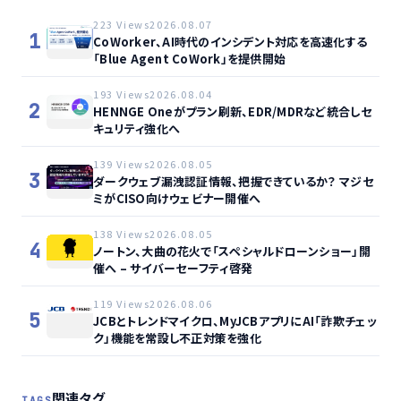
223 Views
2026.08.07
1
CoWorker、AI時代のインシデント対応を高速化する
「Blue Agent CoWork」を提供開始
193 Views
2026.08.04
2
HENNGE Oneがプラン刷新、EDR/MDRなど統合しセ
キュリティ強化へ
139 Views
2026.08.05
3
ダークウェブ漏洩認証情報、把握できているか？ マジセ
ミがCISO向けウェビナー開催へ
138 Views
2026.08.05
4
ノートン、大曲の花火で「スペシャルドローンショー」開
催へ – サイバーセーフティ啓発
119 Views
2026.08.06
5
JCBとトレンドマイクロ、MyJCBアプリにAI「詐欺チェッ
ク」機能を常設し不正対策を強化
関連タグ
TAGS