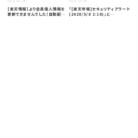
2020
2020.06.10
2020.05.08
「r
【楽天情報】より会員個人情報を
「[楽天市場]セキュリティアラート
カ
更新できませんでした（自動配信
(2020/5/8 2:18)」と…
メール）…