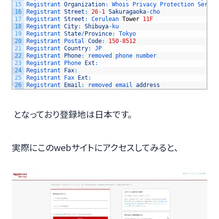
15
Registrant 
Organization
:
Whois 
Privacy 
Protection 
Servic
16
Registrant 
Street
:
26
-
1
Sakuragaoka
-
cho
17
Registrant 
Street
:
Cerulean 
Tower
11F
18
Registrant 
City
:
Shibuya
-
ku
19
Registrant 
State
/
Province
:
Tokyo
20
Registrant 
Postal 
Code
:
150
-
8512
21
Registrant 
Country
:
JP
22
Registrant 
Phone
:
removed 
phone 
number
23
Registrant 
Phone 
Ext
:
24
Registrant 
Fax
:
25
Registrant 
Fax 
Ext
:
26
Registrant 
Email
:
removed 
email 
address
となっており登録地は日本です。
実際にこのwebサイトにアクセスしてみると、