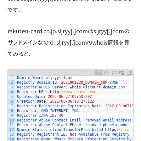
です。
rakuten-card.co.jp.sljryy[.]comはsljryy[.]comの
サブドメインなので、sljryy[.]comのwhois情報を見
てみると、
1
Domain 
Name
:
sljryy
[
.
]
com
2
Registry 
Domain 
ID
:
2631901220_DOMAIN_COM
-
VRSN
3
Registrar 
WHOIS 
Server
:
whois
.
discount
-
domain
.
com
4
Registrar 
URL
:
http
:
//www.onamae.com
5
Updated 
Date
:
2022
-
06
-
27T02
:
53
:
20Z
6
Creation 
Date
:
2021
-
08
-
06T10
:
27
:
12Z
7
Registrar 
Registration 
Expiration 
Date
:
2022
-
08
-
06T10
:
27
8
Registrar
:
GMO 
INTERNET
,
INC
.
9
Registrar 
IANA 
ID
:
49
10
Registrar 
Abuse 
Contact 
Email
:
removed 
email 
address
11
Registrar 
Abuse 
Contact 
Phone
:
removed 
phone 
number
12
Domain 
Status
:
clientTransferProhibited 
https
:
//icann.or
13
Registry 
Registrant 
ID
:
Not
Available 
From 
Registry
14
Registrant 
Name
:
Whois 
Privacy 
Protection 
Service 
by 
ona