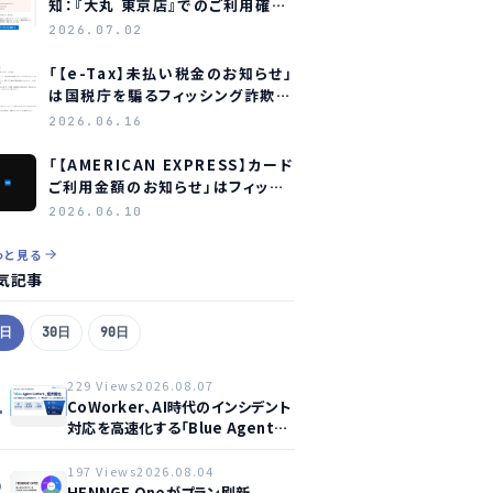
知：『大丸 東京店』でのご利用確認
をお願いします」はフィッシング詐
2026.07.02
欺メールです
「【e-Tax】未払い税金のお知らせ」
は国税庁を騙るフィッシング詐欺
― 見分け方と対処法
2026.06.16
「【AMERICAN EXPRESS】カード
ご利用金額のお知らせ」はフィッシ
ング詐欺メール ― アメリカン・エ
2026.06.10
キスプレスを装う偽メールの見分
け方
っと見る
気記事
7日
30日
90日
229 Views
2026.08.07
1
CoWorker、AI時代のインシデント
対応を高速化する「Blue Agent
CoWork」を提供開始
197 Views
2026.08.04
2
HENNGE Oneがプラン刷新、