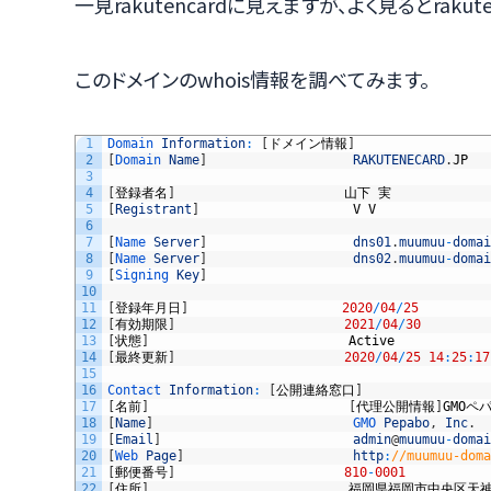
一見rakutencardに見えますが、よく見るとrakute
このドメインのwhois情報を調べてみます。
1
Domain 
Information
:
[
ドメイン情報
]
2
[
Domain 
Name
]
RAKUTENECARD
.
JP
3
4
[
登録者名
]
山下
実
5
[
Registrant
]
V
V
6
7
[
Name 
Server
]
dns01
.
muumuu
-
domai
8
[
Name 
Server
]
dns02
.
muumuu
-
domai
9
[
Signing 
Key
]
10
11
[
登録年月日
]
2020
/
04
/
25
12
[
有効期限
]
2021
/
04
/
30
13
[
状態
]
Active
14
[
最終更新
]
2020
/
04
/
25
14
:
25
:
17
15
16
Contact 
Information
:
[
公開連絡窓口
]
17
[
名前
]
[
代理公開情報
]
GMO
ペ
18
[
Name
]
GMO 
Pepabo
,
Inc
.
19
[
Email
]
admin
@
muumuu
-
domai
20
[
Web 
Page
]
http
:
//muumuu-doma
21
[
郵便番号
]
810
-
0001
22
[
住所
]
福岡県福岡市中央区天