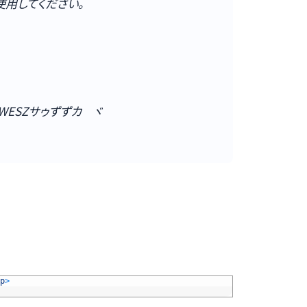
使用してください。
RACWESZサゥずずカ゘ヾ
p
>