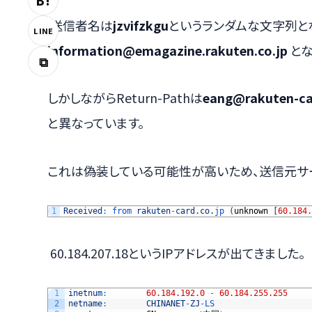
B!
送信者名は
jzvifzkgu
というランダムな文字列と
LINE
information@emagazine.rakuten.co.jp
とな
⧉
しかしながらReturn-Pathは
eang@rakuten-ca
と異なっています。
これは偽装している可能性が高いため、送信元サ
1
Received
:
from 
rakuten
-
card
.
co
.
jp
(
unknown
[
60.184.
60.184.207.18というIPアドレスが出てきました。
1
inetnum
:
60.184.192.0
-
60.184.255.255
2
netname
:
CHINANET
-
ZJ
-
LS