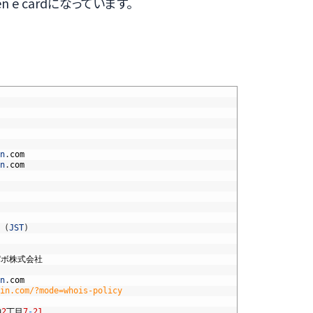
n e cardになっています。
n
.
com
n
.
com
(
JST
)
パボ株式会社
n
.
com
in.com/?mode=whois-policy
神
2
丁目
7
-
21