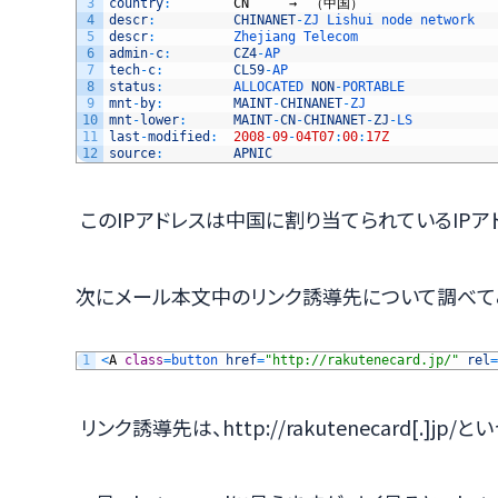
3
country
:
CN
　　　→　（中国）
4
descr
:
CHINANET
-
ZJ 
Lishui 
node 
network
5
descr
:
Zhejiang 
Telecom
6
admin
-
c
:
CZ4
-
AP
7
tech
-
c
:
CL59
-
AP
8
status
:
ALLOCATED 
NON
-
PORTABLE
9
mnt
-
by
:
MAINT
-
CHINANET
-
ZJ
10
mnt
-
lower
:
MAINT
-
CN
-
CHINANET
-
ZJ
-
LS
11
last
-
modified
:
2008
-
09
-
04T07
:
00
:
17Z
12
source
:
APNIC
このIPアドレスは中国に割り当てられているIPア
次にメール本文中のリンク誘導先について調べて
1
<
A
class
=
button 
href
=
"http://rakutenecard.jp/"
rel
=
リンク誘導先は、http://rakutenecard[.]jp/