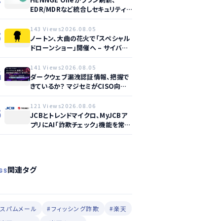
EDR/MDRなど統合しセキュリティ
強化へ
143 Views
2026.08.05
3
ノートン、大曲の花火で「スペシャル
ドローンショー」開催へ – サイバー
セーフティ啓発
141 Views
2026.08.05
4
ダークウェブ漏洩認証情報、把握で
きているか？ マジセミがCISO向け
ウェビナー開催へ
121 Views
2026.08.06
5
JCBとトレンドマイクロ、MyJCBア
プリにAI「詐欺チェック」機能を常設
し不正対策を強化
関連タグ
GS
#スパムメール
#フィッシング詐欺
#楽天