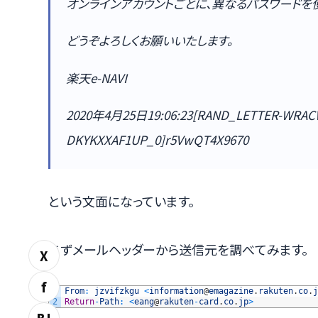
オンラインアカウントごとに、異なるパスワードを
どうぞよろしくお願いいたします。
楽天e-NAVI
2020年4月25日19:06:23[RAND_LETTER-W
DKYKXXAF1UP_0]r5VwQT4X9670
という文面になっています。
まずメールヘッダーから送信元を調べてみます。
X
f
1
From
:
jzvifzkgu
<
information
@
emagazine
.
rakuten
.
co
.
j
2
Return
-
Path
:
<
eang
@
rakuten
-
card
.
co
.
jp
>