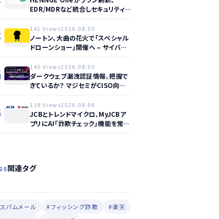
EDR/MDRなど統合しセキュリティ
強化へ
141 Views
2026.08.05
3
ノートン、大曲の花火で「スペシャル
ドローンショー」開催へ – サイバー
セーフティ啓発
140 Views
2026.08.05
4
ダークウェブ漏洩認証情報、把握で
きているか？ マジセミがCISO向け
ウェビナー開催へ
119 Views
2026.08.06
5
JCBとトレンドマイクロ、MyJCBア
プリにAI「詐欺チェック」機能を常設
し不正対策を強化
関連タグ
GS
#スパムメール
#フィッシング詐欺
#楽天