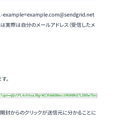
-example=example.com@sendgrid.net
ここには実際は自分のメールアドレス（受信したメ
す。
?upn=qQstPL4shVoaJBgrWI3hAAO8mxcU9UH8Kd7LD8Ow7bnxI5F************
これで開封からのクリックが送信元に分かることに