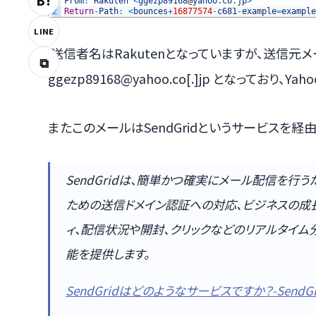
B!
1
From
:
Rakuten
<
ggezp89168
@
yahoo
.
co
.
jp
>
2
Return
-
Path
:
<
bounces
+
16877574
-
c681
-
example
=
example
LINE
送信者名はRakutenとなっていますが、送信元
⧉
ggezp89168@yahoo.co[.]jp となっており、
またこのメールはSendGridというサービスを経
SendGridは、簡単かつ確実にメール配信を行
ための送信ドメイン認証への対応、ビジネスの成
ィ、配信状況や開封、クリックなどのリアルタイ
能を提供します。
SendGridはどのようなサービスですか？-SendG