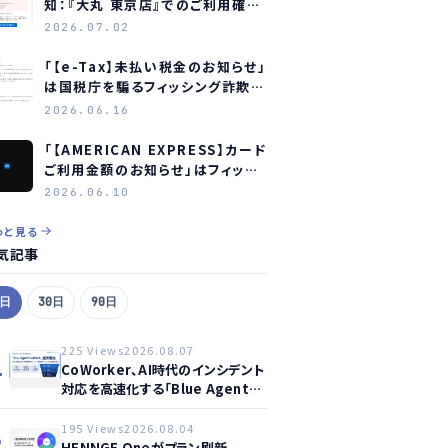
知：『大丸 東京店』でのご利用確認
をお願いします」はフィッシング詐
2026.07.02
欺メールです
「【e-Tax】未払い税金のお知らせ」
は国税庁を騙るフィッシング詐欺
― 見分け方と対処法
2026.06.16
「【AMERICAN EXPRESS】カード
ご利用金額のお知らせ」はフィッシ
ング詐欺メール ― アメリカン・エ
2026.06.10
キスプレスを装う偽メールの見分
け方
っと見る
気記事
7日
30日
90日
225 Views
2026.08.07
1
CoWorker、AI時代のインシデント
対応を高速化する「Blue Agent
CoWork」を提供開始
195 Views
2026.08.04
2
HENNGE Oneがプラン刷新、