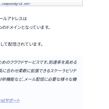
.
com
@
sendgrid
.
net
>
メールアドレスは
Yahooのドメインとなっています。
由して配信されています。
うためのクラウドサービスです。到達率を高める
長に合わせ柔軟に拡張できるスケーラビリテ
ム分析機能など、メール配信に必要な様々な機
ridサポート