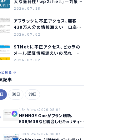
大な脆弱性「wp2shell」—対象バ
ージョンと緊急対応
2026.07.18
アフラックに不正アクセス、顧客
438万人分の情報漏えい 口座情
報含む顧客も約23万人分
2026.07.02
STNetに不正アクセス、ピカラの
メール認証情報漏えいの恐れ 全
利用者にパスワード変更を要請
2026.07.02
っと見る
気記事
7日
30日
90日
184 Views
2026.08.04
1
HENNGE Oneがプラン刷新、
EDR/MDRなど統合しセキュリティ
強化へ
180 Views
2026.08.07
2
CoWorker、AI時代のインシデント