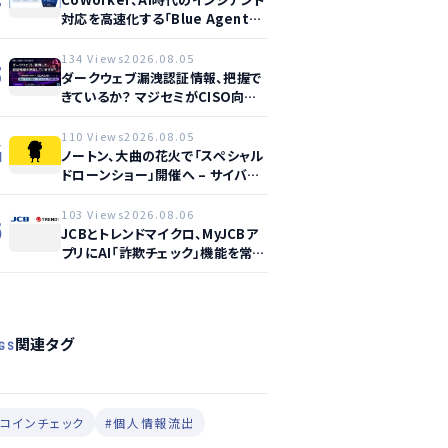
対応を高速化する「Blue Agent
CoWork」を提供開始
134 Views
2026.08.05
3
ダークウェブ漏洩認証情報、把握で
きているか？ マジセミがCISO向け
ウェビナー開催へ
110 Views
2026.08.05
4
ノートン、大曲の花火で「スペシャル
ドローンショー」開催へ – サイバー
セーフティ啓発
103 Views
2026.08.06
5
JCBとトレンドマイクロ、MyJCBア
プリにAI「詐欺チェック」機能を常設
し不正対策を強化
関連タグ
GS
#コインチェック
#個人情報流出