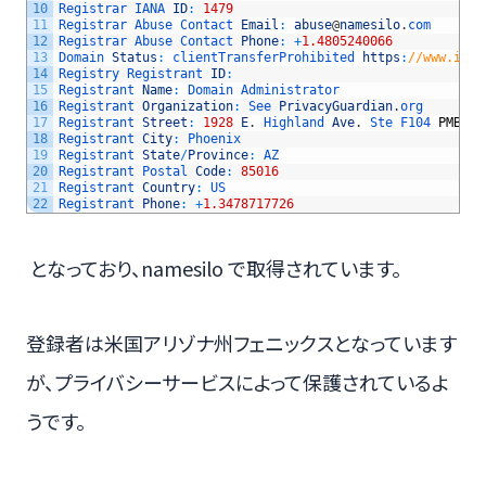
10
Registrar 
IANA 
ID
:
1479
11
Registrar 
Abuse 
Contact 
Email
:
abuse
@
namesilo
.
com
12
Registrar 
Abuse 
Contact 
Phone
:
+
1.4805240066
13
Domain 
Status
:
clientTransferProhibited 
https
:
//www.ican
14
Registry 
Registrant 
ID
:
15
Registrant 
Name
:
Domain 
Administrator
16
Registrant 
Organization
:
See 
PrivacyGuardian
.
org
17
Registrant 
Street
:
1928
E
.
Highland 
Ave
.
Ste 
F104 
PMB
# 2
18
Registrant 
City
:
Phoenix
19
Registrant 
State
/
Province
:
AZ
20
Registrant 
Postal 
Code
:
85016
21
Registrant 
Country
:
US
22
Registrant 
Phone
:
+
1.3478717726
となっており、namesilo で取得されています。
登録者は米国アリゾナ州フェニックスとなっています
が、プライバシーサービスによって保護されているよ
うです。