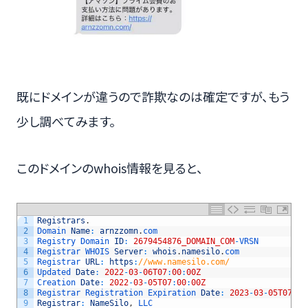
既にドメインが違うので詐欺なのは確定ですが、もう
少し調べてみます。
このドメインのwhois情報を見ると、
1
Registrars
.
2
Domain 
Name
:
arnzzomn
.
com
3
Registry 
Domain 
ID
:
2679454876_DOMAIN_COM
-
VRSN
4
Registrar 
WHOIS 
Server
:
whois
.
namesilo
.
com
5
Registrar 
URL
:
https
:
//www.namesilo.com/
6
Updated 
Date
:
2022
-
03
-
06T07
:
00
:
00Z
7
Creation 
Date
:
2022
-
03
-
05T07
:
00
:
00Z
8
Registrar 
Registration 
Expiration 
Date
:
2023
-
03
-
05T07
:
00
9
Registrar
:
NameSilo
,
LLC