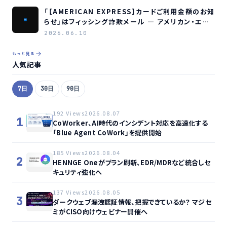
「【AMERICAN EXPRESS】カードご利用金額のお知
らせ」はフィッシング詐欺メール ― アメリカン・エキ
スプレスを装う偽メールの見分け方
2026.06.10
もっと見る
人気記事
7日
30日
90日
192 Views
2026.08.07
1
CoWorker、AI時代のインシデント対応を高速化する
「Blue Agent CoWork」を提供開始
185 Views
2026.08.04
2
HENNGE Oneがプラン刷新、EDR/MDRなど統合しセ
キュリティ強化へ
137 Views
2026.08.05
3
ダークウェブ漏洩認証情報、把握できているか？ マジセ
ミがCISO向けウェビナー開催へ