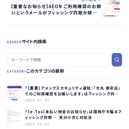
【重要なお知らせ】AEON ご利用確認のお願
いというメールがフィッシング詐欺か検証す
る
サイト内検索
SEARCH
このカテゴリの最新
CATEGORY
「【重要】アメックスセキュリティ通知：『大丸 東京店』
でのご利用確認をお願いします」はフィッシング詐欺
メールです
2026.07.02
「【e-Tax】未払い税金のお知らせ」は国税庁を騙るフ
ィッシング詐欺 ― 見分け方と対処法
2026.06.16