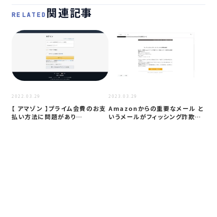
関連記事
RELATED
2022
2022.03.29
2023.03.29
A
【 アマゾ⁩ン 】プ︉ライム会︉費のお支︉
Amazonからの重要なメール と
定
払い方︉法に問︉題が︉あり…
いうメールがフィッシング詐欺か
ル
検証…