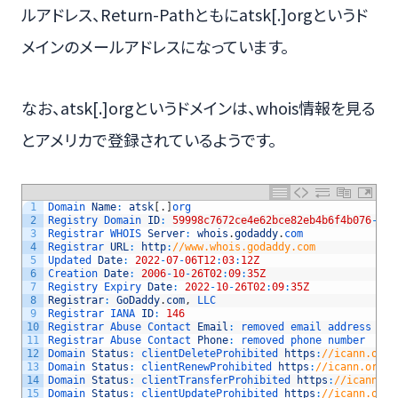
ルアドレス、Return-Pathともにatsk[.]orgというド
メインのメールアドレスになっています。
なお、atsk[.]orgというドメインは、whois情報を見る
とアメリカで登録されているようです。
1
Domain 
Name
:
atsk
[
.
]
org
2
Registry 
Domain 
ID
:
59998c7672ce4e62bce82eb4b6f4b076
-
LRO
3
Registrar 
WHOIS 
Server
:
whois
.
godaddy
.
com
4
Registrar 
URL
:
http
:
//www.whois.godaddy.com
5
Updated 
Date
:
2022
-
07
-
06T12
:
03
:
12Z
6
Creation 
Date
:
2006
-
10
-
26T02
:
09
:
35Z
7
Registry 
Expiry 
Date
:
2022
-
10
-
26T02
:
09
:
35Z
8
Registrar
:
GoDaddy
.
com
,
LLC
9
Registrar 
IANA 
ID
:
146
10
Registrar 
Abuse 
Contact 
Email
:
removed 
email 
address
11
Registrar 
Abuse 
Contact 
Phone
:
removed 
phone 
number
12
Domain 
Status
:
clientDeleteProhibited 
https
:
//icann.org/
13
Domain 
Status
:
clientRenewProhibited 
https
:
//icann.org/e
14
Domain 
Status
:
clientTransferProhibited 
https
:
//icann.or
15
Domain 
Status
:
clientUpdateProhibited 
https
:
//icann.org/