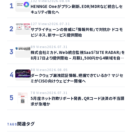
132 Views
2026.08.04
1
HENNGE Oneがプラン刷新、EDR/MDRなど統合しセ
キュリティ強化へ
127 Views
2026.07.31
2
サプライチェーンの脅威に「情報共有」で対抗か ドコモ
ビジネス、新サービス提供開始
89 Views
2026.07.31
3
株式会社ミカド、Web統合監視SaaS『SITE RADAR』を
8月17日より提供開始 – 月額1,500円から4領域を自動
監視、動的サイト…
88 Views
2026.08.05
4
ダークウェブ漏洩認証情報、把握できているか？ マジセ
ミがCISO向けウェビナー開催へ
78 Views
2026.07.31
5
5月度ネット詐欺リポート発表、QRコード決済の不当請
求が急増か
関連タグ
TAGS