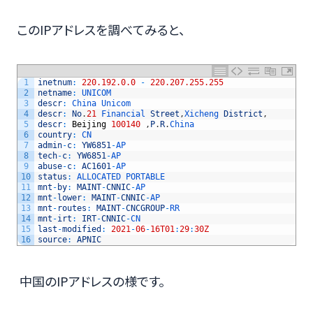
このIPアドレスを調べてみると、
1
inetnum
:
220.192.0.0
-
220.207.255.255
2
netname
:
UNICOM
3
descr
:
China 
Unicom
4
descr
:
No
.
21
Financial 
Street
,
Xicheng 
District
,
5
descr
:
Beijing
100140
,
P
.
R
.
China
6
country
:
CN
7
admin
-
c
:
YW6851
-
AP
8
tech
-
c
:
YW6851
-
AP
9
abuse
-
c
:
AC1601
-
AP
10
status
:
ALLOCATED 
PORTABLE
11
mnt
-
by
:
MAINT
-
CNNIC
-
AP
12
mnt
-
lower
:
MAINT
-
CNNIC
-
AP
13
mnt
-
routes
:
MAINT
-
CNCGROUP
-
RR
14
mnt
-
irt
:
IRT
-
CNNIC
-
CN
15
last
-
modified
:
2021
-
06
-
16T01
:
29
:
30Z
16
source
:
APNIC
中国のIPアドレスの様です。