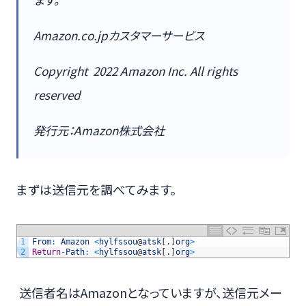
Amazon.co.jpカスタマーサービス
Copyright 2022 Ꭺmazon Inc. All rights
reserved
発行元：Ꭺmazon株式会社
まずは送信元を調べてみます。
1
From
:
Amazon
<
hylfssou
@
atsk
[
.
]
org
>
2
Return
-
Path
:
<
hylfssou
@
atsk
[
.
]
org
>
送信者名はAmazonとなっていますが、送信元メー