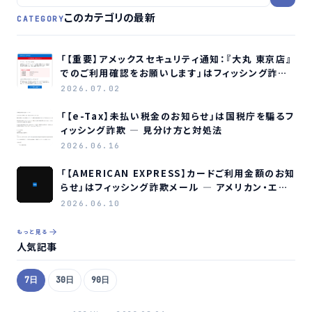
このカテゴリの最新
CATEGORY
「【重要】アメックスセキュリティ通知：『大丸 東京店』
でのご利用確認をお願いします」はフィッシング詐欺
メールです
2026.07.02
「【e-Tax】未払い税金のお知らせ」は国税庁を騙るフ
ィッシング詐欺 ― 見分け方と対処法
2026.06.16
「【AMERICAN EXPRESS】カードご利用金額のお知
らせ」はフィッシング詐欺メール ― アメリカン・エキ
スプレスを装う偽メールの見分け方
2026.06.10
もっと見る
人気記事
7日
30日
90日