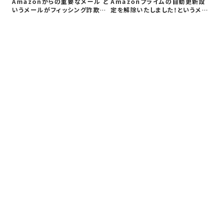
【
Amazonからの重要なメール と
Amazonプライムの自動更新設
メ
いうメールがフィッシング詐欺か
定を解除いたしました！というメー
証
検証…
ルが…