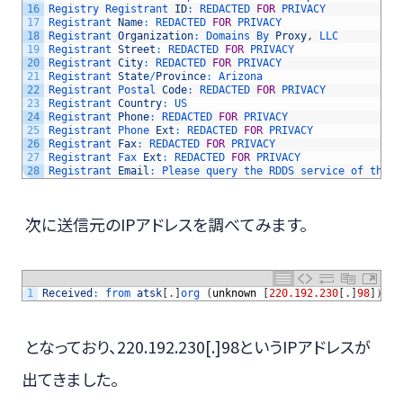
16
Registry 
Registrant 
ID
:
REDACTED 
FOR
PRIVACY
17
Registrant 
Name
:
REDACTED 
FOR
PRIVACY
18
Registrant 
Organization
:
Domains 
By 
Proxy
,
LLC
19
Registrant 
Street
:
REDACTED 
FOR
PRIVACY
20
Registrant 
City
:
REDACTED 
FOR
PRIVACY
21
Registrant 
State
/
Province
:
Arizona
22
Registrant 
Postal 
Code
:
REDACTED 
FOR
PRIVACY
23
Registrant 
Country
:
US
24
Registrant 
Phone
:
REDACTED 
FOR
PRIVACY
25
Registrant 
Phone 
Ext
:
REDACTED 
FOR
PRIVACY
26
Registrant 
Fax
:
REDACTED 
FOR
PRIVACY
27
Registrant 
Fax 
Ext
:
REDACTED 
FOR
PRIVACY
28
Registrant 
Email
:
Please 
query 
the 
RDDS 
service 
of 
the 
R
次に送信元のIPアドレスを調べてみます。
1
Received
:
from 
atsk
[
.
]
org
(
unknown
[
220.192.230
[
.
]
98
]
)
となっており、220.192.230[.]98というIPアドレスが
出てきました。