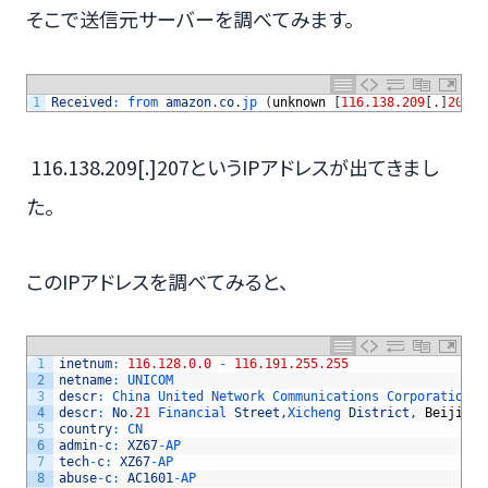
そこで送信元サーバーを調べてみます。
1
Received
:
from 
amazon
.
co
.
jp
(
unknown
[
116.138.209
[
.
]
207
]
)
116.138.209[.]207というIPアドレスが出てきまし
た。
このIPアドレスを調べてみると、
1
inetnum
:
116.128.0.0
-
116.191.255.255
2
netname
:
UNICOM
3
descr
:
China 
United 
Network 
Communications 
Corporation 
L
4
descr
:
No
.
21
Financial 
Street
,
Xicheng 
District
,
Beijing
5
country
:
CN
6
admin
-
c
:
XZ67
-
AP
7
tech
-
c
:
XZ67
-
AP
8
abuse
-
c
:
AC1601
-
AP