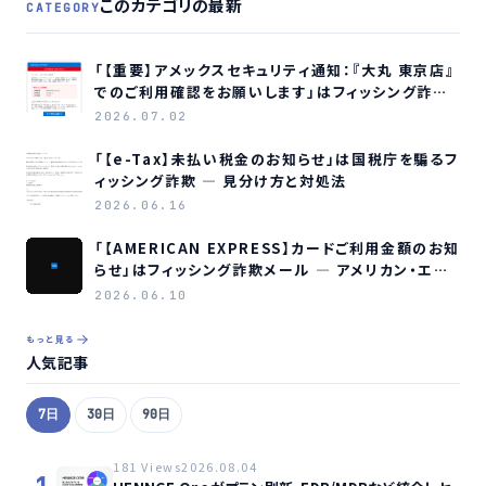
このカテゴリの最新
CATEGORY
「【重要】アメックスセキュリティ通知：『大丸 東京店』
でのご利用確認をお願いします」はフィッシング詐欺
メールです
2026.07.02
「【e-Tax】未払い税金のお知らせ」は国税庁を騙るフ
ィッシング詐欺 ― 見分け方と対処法
2026.06.16
「【AMERICAN EXPRESS】カードご利用金額のお知
らせ」はフィッシング詐欺メール ― アメリカン・エキ
スプレスを装う偽メールの見分け方
2026.06.10
もっと見る
人気記事
7日
30日
90日
181 Views
2026.08.04