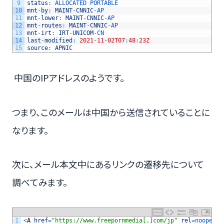
9
status
:
ALLOCATED 
PORTABLE
10
mnt
-
by
:
MAINT
-
CNNIC
-
AP
11
mnt
-
lower
:
MAINT
-
CNNIC
-
AP
12
mnt
-
routes
:
MAINT
-
CNNIC
-
AP
13
mnt
-
irt
:
IRT
-
UNICOM
-
CN
14
last
-
modified
:
2021
-
11
-
02T07
:
48
:
23Z
15
source
:
APNIC
中国のIPアドレスのようです。
つまり、このメールは中国から送信されていることに
なります。
次に、メール本文中にあるリンクの遷移先について
調べてみます。
1
<
A
href
=
"https://www.freepornmedia[.]com/jp"
rel
=
noopener