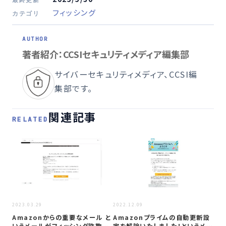
フィッシング
カテゴリ
著者紹介：CCSIセキュリティメディア編集部
サイバーセキュリティメディア、CCSI編
集部です。
関連記事
RELATED
2022
2023.03.29
2022.12.09
【
Amazonからの重要なメール と
Amazonプライムの自動更新設
メ
いうメールがフィッシング詐欺か
定を解除いたしました！というメー