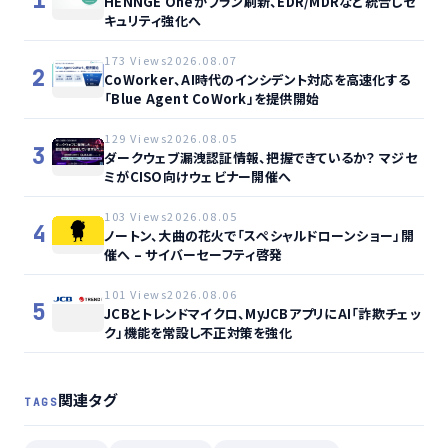
1
HENNGE Oneがプラン刷新、EDR/MDRなど統合しセ
キュリティ強化へ
173 Views
2026.08.07
2
CoWorker、AI時代のインシデント対応を高速化する
「Blue Agent CoWork」を提供開始
129 Views
2026.08.05
3
ダークウェブ漏洩認証情報、把握できているか？ マジセ
ミがCISO向けウェビナー開催へ
103 Views
2026.08.05
4
ノートン、大曲の花火で「スペシャルドローンショー」開
催へ – サイバーセーフティ啓発
101 Views
2026.08.06
5
JCBとトレンドマイクロ、MyJCBアプリにAI「詐欺チェッ
ク」機能を常設し不正対策を強化
関連タグ
TAGS