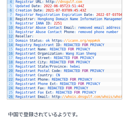
4
Registrar 
URL
:
http
:
//dnsgulf.com
5
Updated 
Date
:
2022
-
06
-
05T23
:
51
:
44Z
6
Creation 
Date
:
2021
-
07
-
03T09
:
45
:
43Z
7
Registrar 
Registration 
Expiration 
Date
:
2022
-
07
-
03T04
:
45
8
Registrar
:
Hongkong 
Domain 
Name 
Information 
Management 
C
9
Registrar 
IANA 
ID
:
2251
10
Registrar 
Abuse 
Contact 
Email
:
removed 
email 
address
11
Registrar 
Abuse 
Contact 
Phone
:
removed 
phone 
number
12
Reseller
:
13
Domain 
Status
:
ok 
https
:
//icann.org/epp#ok
14
Registry 
Registrant 
ID
:
REDACTED 
FOR
PRIVACY
15
Registrant 
Name
:
REDACTED 
FOR
PRIVACY
16
Registrant 
Organization
:
Wang 
Xian 
Sheng
17
Registrant 
Street
:
REDACTED 
FOR
PRIVACY
18
Registrant 
City
:
REDACTED 
FOR
PRIVACY
19
Registrant 
State
/
Province
:
hebei
20
Registrant 
Postal 
Code
:
REDACTED 
FOR
PRIVACY
21
Registrant 
Country
:
CN
22
Registrant 
Phone
:
REDACTED 
FOR
PRIVACY
23
Registrant 
Phone 
Ext
:
REDACTED 
FOR
PRIVACY
24
Registrant 
Fax
:
REDACTED 
FOR
PRIVACY
25
Registrant 
Fax 
Ext
:
REDACTED 
FOR
PRIVACY
26
Registrant 
Email
:
http
:
//whois.dnsgulf.com/whois/whoisFo
中国で登録されているようです。