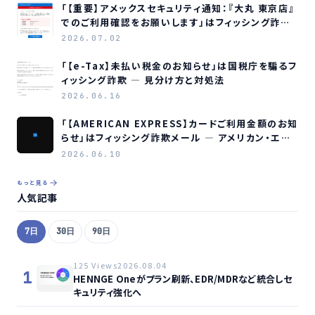
「【重要】アメックスセキュリティ通知：『大丸 東京店』
でのご利用確認をお願いします」はフィッシング詐欺
メールです
2026.07.02
「【e-Tax】未払い税金のお知らせ」は国税庁を騙るフ
ィッシング詐欺 ― 見分け方と対処法
2026.06.16
「【AMERICAN EXPRESS】カードご利用金額のお知
らせ」はフィッシング詐欺メール ― アメリカン・エキ
スプレスを装う偽メールの見分け方
2026.06.10
もっと見る
人気記事
7日
30日
90日
125 Views
2026.08.04
1
HENNGE Oneがプラン刷新、EDR/MDRなど統合しセ
キュリティ強化へ