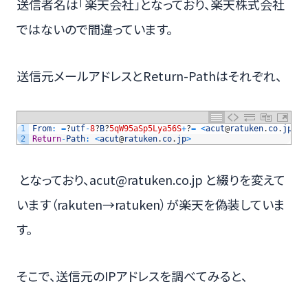
送信者名は「楽天会社」となっており、楽天株式会社
ではないので間違っています。
送信元メールアドレスとReturn-Pathはそれぞれ、
1
From
:
=
?
utf
-
8
?
B
?
5qW95aSp5Lya56S
+
?
=
<
acut
@
ratuken
.
co
.
jp
>
2
Return
-
Path
:
<
acut
@
ratuken
.
co
.
jp
>
となっており、acut@ratuken.co.jp と綴りを変えて
います（rakuten→ratuken）が楽天を偽装していま
す。
そこで、送信元のIPアドレスを調べてみると、