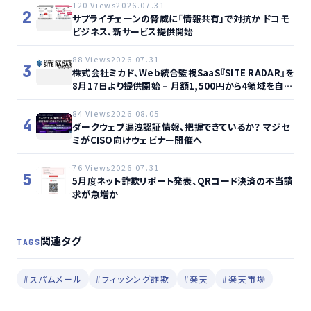
120 Views
2026.07.31
2
サプライチェーンの脅威に「情報共有」で対抗か ドコモ
ビジネス、新サービス提供開始
88 Views
2026.07.31
3
株式会社ミカド、Web統合監視SaaS『SITE RADAR』を
8月17日より提供開始 – 月額1,500円から4領域を自動
監視、動的サイト…
84 Views
2026.08.05
4
ダークウェブ漏洩認証情報、把握できているか？ マジセ
ミがCISO向けウェビナー開催へ
76 Views
2026.07.31
5
5月度ネット詐欺リポート発表、QRコード決済の不当請
求が急増か
関連タグ
TAGS
#スパムメール
#フィッシング詐欺
#楽天
#楽天市場