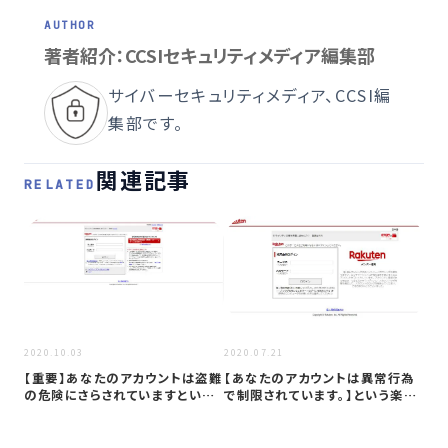
著者紹介：CCSIセキュリティメディア編集部
サイバーセキュリティメディア、CCSI編
集部です。
関連記事
RELATED
2020.10.03
2020.07.21
2020
【重要】あなたのアカウントは盗難
【あなたのアカウントは異常行為
[楽
の危険にさらされていますという
で制限されています。】という楽天
(2
楽天か…
からの…