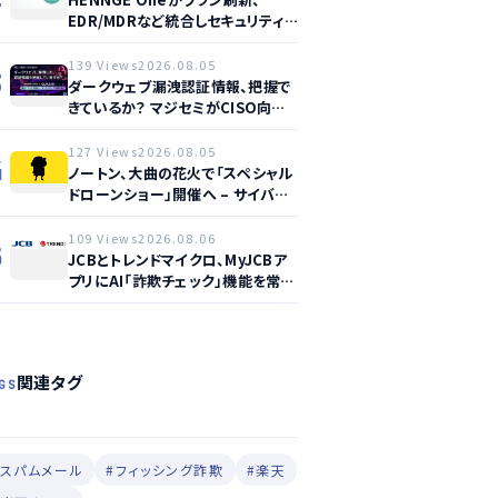
EDR/MDRなど統合しセキュリティ
強化へ
139 Views
2026.08.05
3
ダークウェブ漏洩認証情報、把握で
きているか？ マジセミがCISO向け
ウェビナー開催へ
127 Views
2026.08.05
4
ノートン、大曲の花火で「スペシャル
ドローンショー」開催へ – サイバー
セーフティ啓発
109 Views
2026.08.06
5
JCBとトレンドマイクロ、MyJCBア
プリにAI「詐欺チェック」機能を常設
し不正対策を強化
関連タグ
GS
#スパムメール
#フィッシング詐欺
#楽天