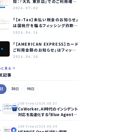
知：『大丸 東京店』でのご利用確認
をお願いします」はフィッシング詐
2026.07.02
欺メールです
「【e-Tax】未払い税金のお知らせ」
は国税庁を騙るフィッシング詐欺
― 見分け方と対処法
2026.06.16
「【AMERICAN EXPRESS】カード
ご利用金額のお知らせ」はフィッシ
ング詐欺メール ― アメリカン・エ
2026.06.10
キスプレスを装う偽メールの見分
け方
っと見る
気記事
7日
30日
90日
208 Views
2026.08.07
1
CoWorker、AI時代のインシデント
対応を高速化する「Blue Agent
CoWork」を提供開始
189 Views
2026.08.04
2
HENNGE Oneがプラン刷新、