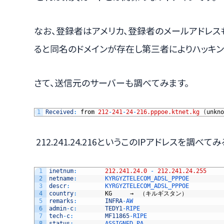
なお、登録者はアメリカ、登録者のメールアドレス
ると同名のドメインが存在し第三者によりハッキン
さて、送信元のサーバーも調べてみます。
1
Received
:
from
212
-
241
-
24
-
216.pppoe.ktnet.kg
(
unkno
212.241.24.216というこのIPアドレスを調べてみ
1
inetnum
:
212.241.24.0
-
212.241.24.255
2
netname
:
KYRGYZTELECOM_ADSL_PPPOE
3
descr
:
KYRGYZTELECOM_ADSL_PPPOE
4
country
:
KG
　　　→　（キルギスタン）
5
remarks
:
INFRA
-
AW
6
admin
-
c
:
TEDY1
-
RIPE
7
tech
-
c
:
MF11865
-
RIPE
8
status
:
ASSIGNED 
PA