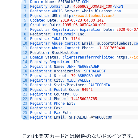
1
Domain 
Name
:
SPIRALWEST
.
COM
2
Registry 
Domain 
ID
:
4666863_DOMAIN_COM
-
VRSN
3
Registrar 
WHOIS 
Server
:
whois
.
bluehost
.
com
4
Registrar 
URL
:
http
:
//www.bluehost.com/
5
Updated 
Date
:
2019
-
05
-
23T04
:
00
:
14Z
6
Creation 
Date
:
1995
-
06
-
08T04
:
00
:
00Z
7
Registrar 
Registration 
Expiration 
Date
:
2020
-
06
-
07
8
Registrar
:
FastDomain 
Inc
.
9
Registrar 
IANA 
ID
:
1154
10
Registrar 
Abuse 
Contact 
Email
:
support
@
bluehost
.
co
11
Registrar 
Abuse 
Contact 
Phone
:
+
1.8017659400
12
Reseller
:
BlueHost
.
Com
13
Domain 
Status
:
clientTransferProhibited 
https
:
//ic
14
Registry 
Registrant 
ID
:
15
Registrant 
Name
:
JEFF 
NEUGEBAUER
16
Registrant 
Organization
:
SPIRALWEST
17
Registrant 
Street
:
79
ASHFORD 
AVE  
18
Registrant 
City
:
MILL 
VALLEY
19
Registrant 
State
/
Province
:
CALIFORNIA
20
Registrant 
Postal 
Code
:
94941
21
Registrant 
Country
:
US
22
Registrant 
Phone
:
+
1.4156023785
23
Registrant 
Phone 
Ext
:
24
Registrant 
Fax
:
25
Registrant 
Fax 
Ext
:
26
Registrant 
Email
:
SPIRALJEFF
@
YAHOO
.
COM
これは楽天カードとは関係のないドメインです。