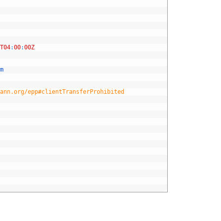
T04
:
00
:
00Z
m
ann.org/epp#clientTransferProhibited