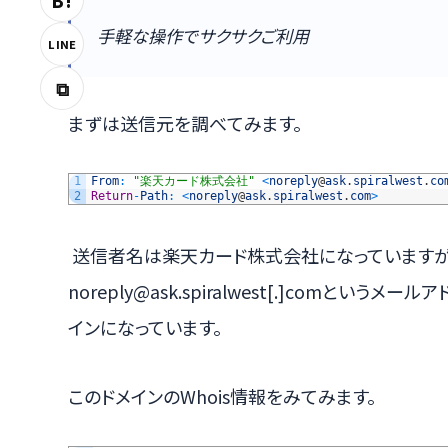
B!
手軽な操作でサクサクご利用
LINE
⧉
まずは送信元を調べてみます。
1
From
:
"楽天カード株式会社"
<
noreply
@
ask
.
spiralwest
.
co
2
Return
-
Path
:
<
noreply
@
ask
.
spiralwest
.
com
>
送信者名は楽天カード株式会社になっていますが、送
noreply@ask.spiralwest[.]comというメール
インになっています。
このドメインのWhois情報をみてみます。