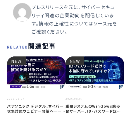
プレスリリースを元に、サイバーセキュ
リティ関連の企業動向を配信していま
す。情報の正確性についてはソース元を
ご確認ください。
関連記事
RELATED
NEW
NEW
2026
2026.08.07
2026.08.07
Co
パナソニック デジタル、サイバー
重要システムのWindows踏み
ト対
攻撃対策ウェビナー開催へ──自
台サーバー、ID・パスワード認証
社防御…
は限…