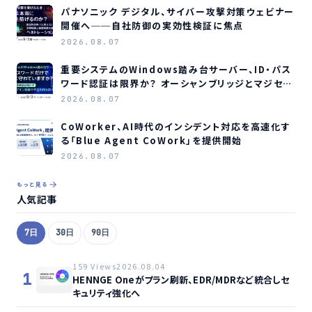
パナソニック デジタル、サイバー攻撃対策ウェビナー
開催へ──自社防御の実効性検証に焦点
2026.08.07
重要システムのWindows踏み台サーバー、ID・パス
ワード認証は限界か？ オーシャンブリッジとマジセミ
がウェビナー開催へ
2026.08.07
CoWorker、AI時代のインシデント対応を高速化す
る「Blue Agent CoWork」を提供開始
2026.08.07
もっと見る
人気記事
7日
30日
90日
159 Views
2026.08.04
1
HENNGE Oneがプラン刷新、EDR/MDRなど統合しセ
キュリティ強化へ