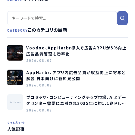
このカテゴリの最新
CATEGORY
Voodoo、AppHarbr導入で広告ARPUが5%向上
広告品質管理も効率化
2026.08.09
AppHarbr、アプリ内広告品質が収益向上に寄与と
解説 日本向けに新知見公開
2026.08.08
プロセッサ・コンピューティングチップ市場、AIとデー
タセンター需要に牽引され2035年に約1.1兆ドル規
No Image
模へ成長か
2026.08.08
もっと見る
人気記事