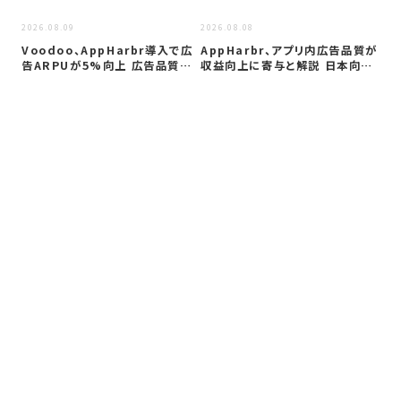
2026.08.09
2026.08.08
Voodoo、AppHarbr導入で広
AppHarbr、アプリ内広告品質が
告ARPUが5%向上 広告品質…
収益向上に寄与と解説 日本向け
に…