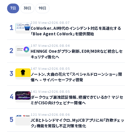
7日
30日
90日
230 Views
2026.08.07
1
CoWorker、AI時代のインシデント対応を高速化する
「Blue Agent CoWork」を提供開始
197 Views
2026.08.04
2
HENNGE Oneがプラン刷新、EDR/MDRなど統合しセ
キュリティ強化へ
147 Views
2026.08.05
3
ノートン、大曲の花火で「スペシャルドローンショー」開
催へ – サイバーセーフティ啓発
141 Views
2026.08.05
4
ダークウェブ漏洩認証情報、把握できているか？ マジセ
ミがCISO向けウェビナー開催へ
121 Views
2026.08.06
5
JCBとトレンドマイクロ、MyJCBアプリにAI「詐欺チェッ
ク」機能を常設し不正対策を強化