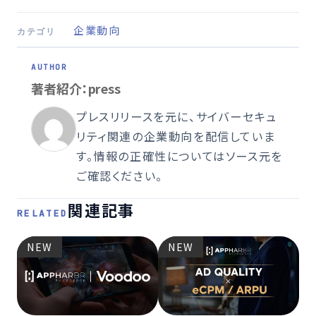
企業動向
カテゴリ
著者紹介：press
プレスリリースを元に、サイバーセキュ
リティ関連の企業動向を配信していま
す。情報の正確性についてはソース元を
ご確認ください。
関連記事
RELATED
NEW
NEW
2026
プ
ップ
要