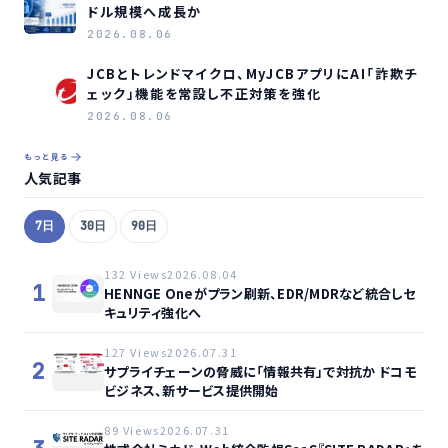
ドル規模へ成長か
2026.08.06
JCBとトレンドマイクロ、MyJCBアプリにAI「詐欺チ
ェック」機能を常設し不正対策を強化
2026.08.06
もっと見る
人気記事
7日
30日
90日
132 Views
2026.08.04
1
HENNGE Oneがプラン刷新、EDR/MDRなど統合しセ
キュリティ強化へ
127 Views
2026.07.31
2
サプライチェーンの脅威に「情報共有」で対抗か ドコモ
ビジネス、新サービス提供開始
89 Views
2026.07.31