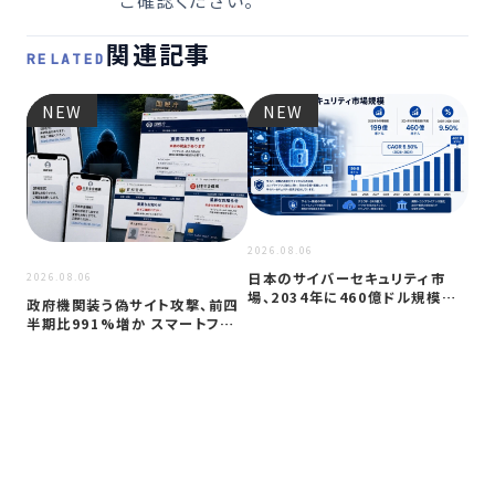
関連記事
RELATED
NEW
NEW
2026
JC
アプ
2026.08.06
日本のサイバーセキュリティ市
2026.08.06
場、2034年に460億ドル規模へ
政府機関装う偽サイト攻撃、前四
成長か
半期比991%増か スマートフォン
狙う…