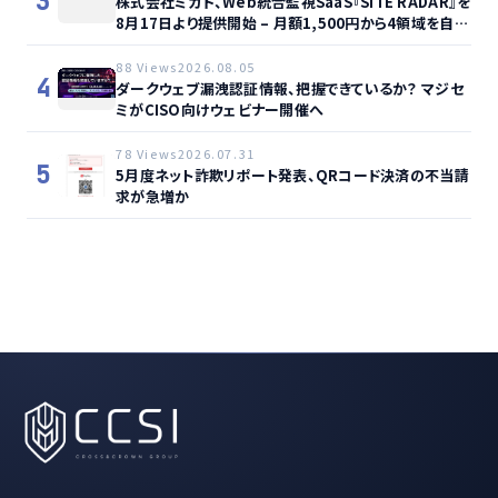
3
株式会社ミカド、Web統合監視SaaS『SITE RADAR』を
8月17日より提供開始 – 月額1,500円から4領域を自動
監視、動的サイト…
88 Views
2026.08.05
4
ダークウェブ漏洩認証情報、把握できているか？ マジセ
ミがCISO向けウェビナー開催へ
78 Views
2026.07.31
5
5月度ネット詐欺リポート発表、QRコード決済の不当請
求が急増か