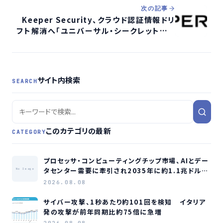
次の記事
Keeper Security、クラウド認証情報ドリ
フト解消へ「ユニバーサル・シークレットシン
ク」を発表
サイト内検索
SEARCH
このカテゴリの最新
CATEGORY
プロセッサ・コンピューティングチップ市場、AIとデー
タセンター需要に牽引され2035年に約1.1兆ドル規
No Image
模へ成長か
2026.08.08
サイバー攻撃、1秒あたり約101回を検知 イタリア
発の攻撃が前年同期比約75倍に急増
2026.08.08