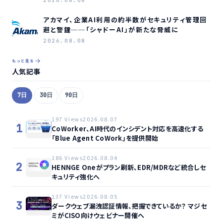
アカマイ、企業AI利用の約半数がセキュリティ管理回
避と警鐘──「シャドーAI」が新たな脅威に
2026.08.08
もっと見る
人気記事
7日
30日
90日
197 Views
2026.08.07
1
CoWorker、AI時代のインシデント対応を高速化する
「Blue Agent CoWork」を提供開始
186 Views
2026.08.04
2
HENNGE Oneがプラン刷新、EDR/MDRなど統合しセ
キュリティ強化へ
137 Views
2026.08.05
3
ダークウェブ漏洩認証情報、把握できているか？ マジセ
ミがCISO向けウェビナー開催へ