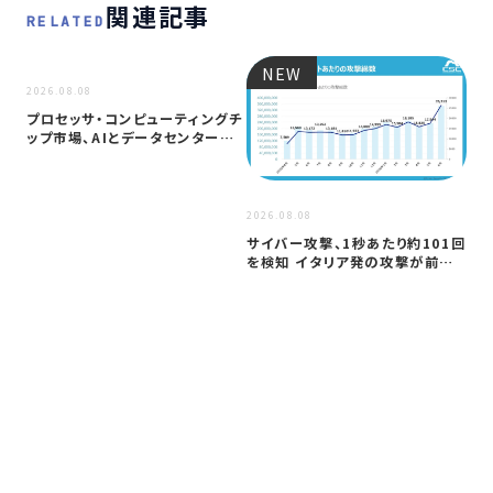
関連記事
RELATED
NEW
NEW
2026.08.08
プロセッサ・コンピューティングチ
ップ市場、AIとデータセンター需
要に…
2026
2026.08.08
ア
サイバー攻撃、1秒あたり約101回
セ
を検知 イタリア発の攻撃が前年
─
同期…