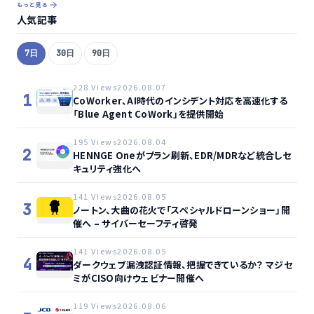
もっと見る
人気記事
7日
30日
90日
228 Views
2026.08.07
1
CoWorker、AI時代のインシデント対応を高速化する
「Blue Agent CoWork」を提供開始
195 Views
2026.08.04
2
HENNGE Oneがプラン刷新、EDR/MDRなど統合しセ
キュリティ強化へ
141 Views
2026.08.05
3
ノートン、大曲の花火で「スペシャルドローンショー」開
催へ – サイバーセーフティ啓発
141 Views
2026.08.05
4
ダークウェブ漏洩認証情報、把握できているか？ マジセ
ミがCISO向けウェビナー開催へ
119 Views
2026.08.06