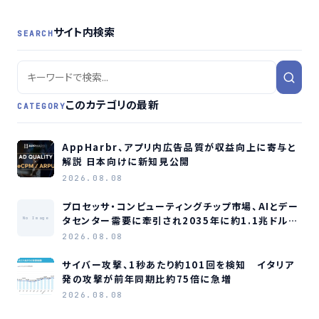
サイト内検索
SEARCH
このカテゴリの最新
CATEGORY
AppHarbr、アプリ内広告品質が収益向上に寄与と
解説 日本向けに新知見公開
2026.08.08
プロセッサ・コンピューティングチップ市場、AIとデー
タセンター需要に牽引され2035年に約1.1兆ドル規
No Image
模へ成長か
2026.08.08
サイバー攻撃、1秒あたり約101回を検知 イタリア
発の攻撃が前年同期比約75倍に急増
2026.08.08