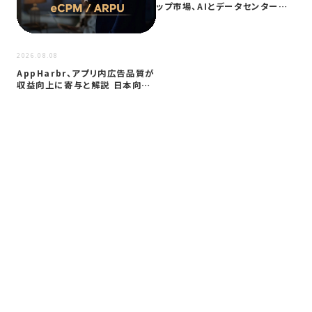
ップ市場、AIとデータセンター需
要に…
2026
2026.08.08
サイ
AppHarbr、アプリ内広告品質が
を
収益向上に寄与と解説 日本向け
同
に…