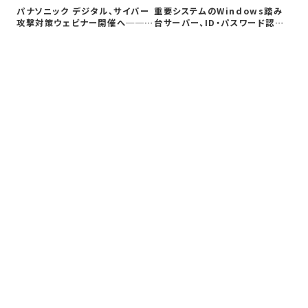
Co
パナソニック デジタル、サイバー
重要システムのWindows踏み
ト対
攻撃対策ウェビナー開催へ──自
台サーバー、ID・パスワード認証
社防御…
は限…