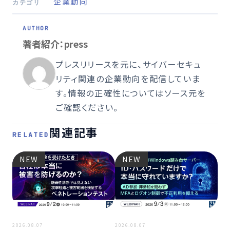
企業動向
カテゴリ
著者紹介：press
プレスリリースを元に、サイバーセキュ
リティ関連の企業動向を配信していま
す。情報の正確性についてはソース元を
ご確認ください。
関連記事
RELATED
NEW
NEW
2026
2026.08.07
2026.08.07