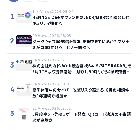
144 Views
2026.08.04
1
HENNGE Oneがプラン刷新、EDR/MDRなど統合しセ
キュリティ強化へ
99 Views
2026.08.05
2
ダークウェブ漏洩認証情報、把握できているか？ マジセ
ミがCISO向けウェビナー開催へ
94 Views
2026.07.31
3
株式会社ミカド、Web統合監視SaaS『SITE RADAR』を
8月17日より提供開始 – 月額1,500円から4領域を自動
監視、動的サイト…
84 Views
2026.08.03
4
夏季休暇中のサイバー攻撃リスク高まる、8月の相談件
数3年連続で増加か
81 Views
2026.07.31
5
5月度ネット詐欺リポート発表、QRコード決済の不当請
求が急増か