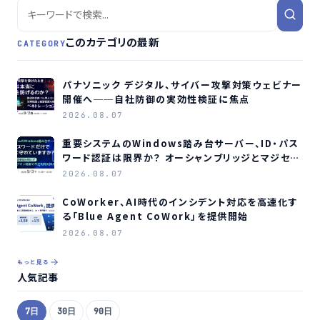
このカテゴリの最新
CATEGORY
パナソニック デジタル、サイバー攻撃対策ウェビナー
開催へ──自社防御の実効性検証に焦点
2026.08.07
重要システムのWindows踏み台サーバー、ID・パス
ワード認証は限界か？ オーシャンブリッジとマジセミ
がウェビナー開催へ
2026.08.07
CoWorker、AI時代のインシデント対応を高速化す
る「Blue Agent CoWork」を提供開始
2026.08.07
もっと見る
人気記事
7日
30日
90日