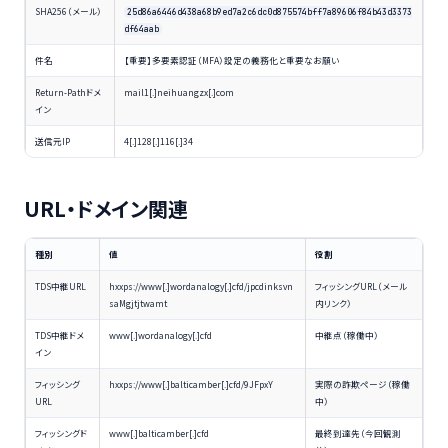
SHA256（メール）
25d86a6446d438a68b9ed7a2c6dc0d875574bff7a89606f84b43d3373
df64aab
件名
【重要】多要素認証（MFA）設定の義務化と重要なお願い
Return-Pathドメ
mail1[.]neihuangzx[.]com
イン
送信元IP
4[.]128[.]116[.]34
URL・ドメイン関連
種別
値
役割
TDS中継URL
hxxps://www[.]wordanalogy[.]cfd/jpcdinksvn
フィッシングURL（メール
saMgjtjtwamt
内リンク）
TDS中継ドメ
www[.]wordanalogy[.]cfd
中継点（稼働中）
イン
フィッシング
hxxps://www[.]balticamber[.]cfd/9JFpxY
実際の詐欺ページ（稼働
URL
中）
フィッシングド
www[.]balticamber[.]cfd
最終到達先（今回観測