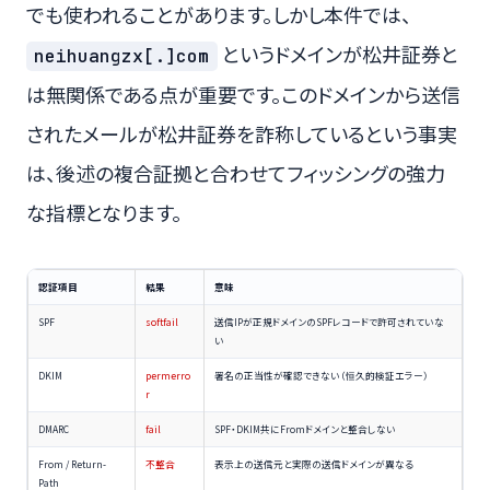
でも使われることがあります。しかし本件では、
というドメインが松井証券と
neihuangzx[.]com
は無関係である点が重要です。このドメインから送信
されたメールが松井証券を詐称しているという事実
は、後述の複合証拠と合わせてフィッシングの強力
な指標となります。
認証項目
結果
意味
SPF
softfail
送信IPが正規ドメインのSPFレコードで許可されていな
い
DKIM
permerro
署名の正当性が確認できない（恒久的検証エラー）
r
DMARC
fail
SPF・DKIM共にFromドメインと整合しない
From / Return-
不整合
表示上の送信元と実際の送信ドメインが異なる
Path