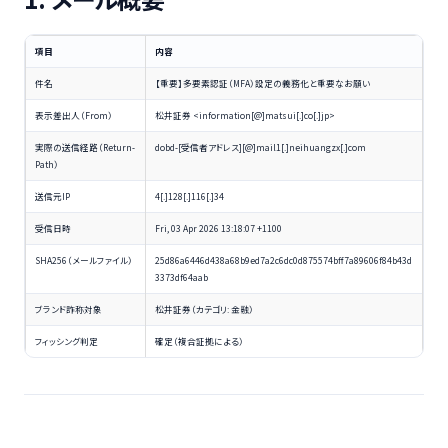
項目
内容
件名
【重要】多要素認証（MFA）設定の義務化と重要なお願い
表示差出人（From）
松井証券 <information[@]matsui[.]co[.]jp>
実際の送信経路（Return-
dobd-[受信者アドレス][@]mail1[.]neihuangzx[.]com
Path）
送信元IP
4[.]128[.]116[.]34
受信日時
Fri, 03 Apr 2026 13:18:07 +1100
SHA256（メールファイル）
25d86a6446d438a68b9ed7a2c6dc0d875574bff7a89606f84b43d
3373df64aab
ブランド詐称対象
松井証券（カテゴリ: 金融）
フィッシング判定
確定（複合証拠による）