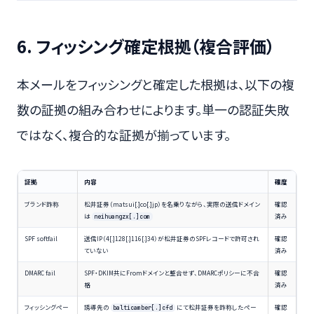
6. フィッシング確定根拠（複合評価）
本メールをフィッシングと確定した根拠は、以下の複
数の証拠の組み合わせによります。単一の認証失敗
ではなく、複合的な証拠が揃っています。
証拠
内容
確度
ブランド詐称
松井証券（matsui[.]co[.]jp）を名乗りながら、実際の送信ドメイン
確認
は
済み
neihuangzx[.]com
SPF softfail
送信IP（4[.]128[.]116[.]34）が松井証券のSPFレコードで許可され
確認
ていない
済み
DMARC fail
SPF・DKIM共にFromドメインと整合せず、DMARCポリシーに不合
確認
格
済み
フィッシングペー
誘導先の
にて松井証券を詐称したペー
確認
balticamber[.]cfd