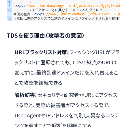
2
↓
3
hxxps
:
//www[.]wordanalogy[.]cfd/jpcdinksvnsaMgjtjtwam
4
↓（アクセスごとに異なるドメインへリダイレクト）
5
今回の観測
:
hxxps
:
//www[.]balticamber[.]cfd/9JFpxY  
6
（次回以降のアクセスでは別のドメインにリダイレクトされる可能性あり
TDSを使う理由（攻撃者の意図）
URLブラックリスト対策：
フィッシングURLがブラ
ックリストに登録されても、TDS中継点のURLは
変えずに、最終到達ドメインだけを入れ替えるこ
とで攻撃を継続できる
解析妨害：
セキュリティ研究者がURLにアクセス
する際と、実際の被害者がアクセスする際で、
User-AgentやIPアドレスを判別し、異なるコンテ
ンツを返すことで解析を困難にする