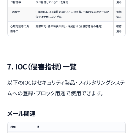
ジ稼働中
ジが稼働していることを確認
済み
TDS使用
中継URLによる最終到達ドメインの隠蔽。一般的な正規メール配
確認
信では使用しない手法
済み
心理的誘導の典
期限圧力・資産凍結の脅し・権威付け（金融庁名称の悪用）
確認
型手口
済み
7. IOC（侵害指標）一覧
以下のIOCはセキュリティ製品・フィルタリングシステ
ムへの登録・ブロック用途で使用できます。
メール関連
種別
値