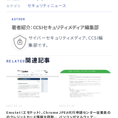
セキュリティニュース
カテゴリ
著者紹介：CCSIセキュリティメディア編集部
サイバーセキュリティメディア、CCSI編
集部です。
関連記事
RELATED
2022
2022.06.13
2022.03.18
マル
Emotet（エモテット）、Chrome
JPEA代行申請センター従業員の
の感
のクレジットカード情報を窃取…
パソコンがマルウェア