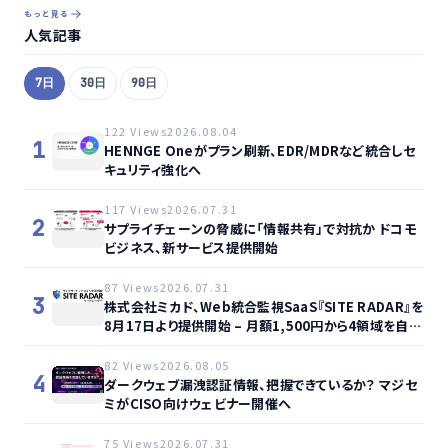
もっと見る
人気記事
7日
30日
90日
122 Views
2026.08.04
1
HENNGE Oneがプラン刷新、EDR/MDRなど統合しセ
キュリティ強化へ
117 Views
2026.07.31
2
サプライチェーンの脅威に「情報共有」で対抗か ドコモ
ビジネス、新サービス提供開始
87 Views
2026.07.31
3
株式会社ミカド、Web統合監視SaaS『SITE RADAR』を
8月17日より提供開始 – 月額1,500円から4領域を自動
監視、動的サイト…
82 Views
2026.08.05
4
ダークウェブ漏洩認証情報、把握できているか？ マジセ
ミがCISO向けウェビナー開催へ
75 Views
2026.07.31