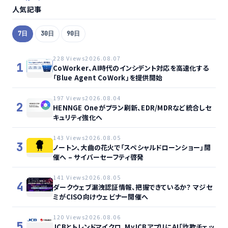
人気記事
7日
30日
90日
228 Views
2026.08.07
1
CoWorker、AI時代のインシデント対応を高速化する
「Blue Agent CoWork」を提供開始
197 Views
2026.08.04
2
HENNGE Oneがプラン刷新、EDR/MDRなど統合しセ
キュリティ強化へ
143 Views
2026.08.05
3
ノートン、大曲の花火で「スペシャルドローンショー」開
催へ – サイバーセーフティ啓発
141 Views
2026.08.05
4
ダークウェブ漏洩認証情報、把握できているか？ マジセ
ミがCISO向けウェビナー開催へ
120 Views
2026.08.06
5
JCBとトレンドマイクロ、MyJCBアプリにAI「詐欺チェッ