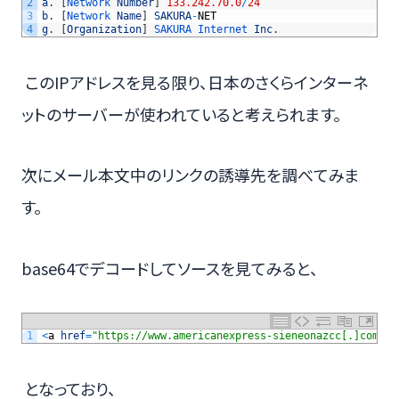
2
a
.
[
Network 
Number
]
133.242.70.0
/
24
3
b
.
[
Network 
Name
]
SAKURA
-
NET
4
g
.
[
Organization
]
SAKURA 
Internet 
Inc
.
このIPアドレスを見る限り、日本のさくらインターネ
ットのサーバーが使われていると考えられます。
次にメール本文中のリンクの誘導先を調べてみま
す。
base64でデコードしてソースを見てみると、
1
<
a
href
=
"https://www.americanexpress-sieneonazcc[.]com/"
となっており、