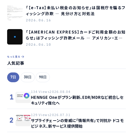
「【e-Tax】未払い税金のお知らせ」は国税庁を騙るフ
ィッシング詐欺 ― 見分け方と対処法
2026.06.16
「【AMERICAN EXPRESS】カードご利用金額のお知
らせ」はフィッシング詐欺メール ― アメリカン・エキ
スプレスを装う偽メールの見分け方
2026.06.10
もっと見る
人気記事
7日
30日
90日
134 Views
2026.08.04
1
HENNGE Oneがプラン刷新、EDR/MDRなど統合しセ
キュリティ強化へ
129 Views
2026.07.31
2
サプライチェーンの脅威に「情報共有」で対抗か ドコモ
ビジネス、新サービス提供開始