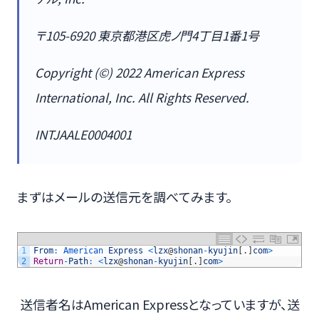
〒105-6920 東京都港区虎ノ門4丁目1番1号
Copyright (©) 2022 American Express
International, Inc. All Rights Reserved.
INTJAALE0004001
まずはメールの送信元を調べてみます。
1
From
:
American 
Express
<
lzx
@
shonan
-
kyujin
[
.
]
com
>
2
Return
-
Path
:
<
lzx
@
shonan
-
kyujin
[
.
]
com
>
送信者名はAmerican Expressとなっていますが、送