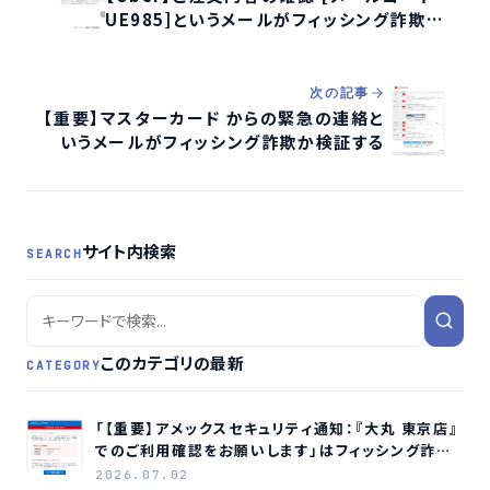
UE985]というメールがフィッシング詐欺か
調査する
次の記事
【重要】マスターカード からの緊急の連絡と
いうメールがフィッシング詐欺か検証する
サイト内検索
SEARCH
このカテゴリの最新
CATEGORY
「【重要】アメックスセキュリティ通知：『大丸 東京店』
でのご利用確認をお願いします」はフィッシング詐欺
メールです
2026.07.02