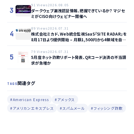
91 Views
2026.08.05
3
ダークウェブ漏洩認証情報、把握できているか？ マジセ
ミがCISO向けウェビナー開催へ
89 Views
2026.07.31
4
株式会社ミカド、Web統合監視SaaS『SITE RADAR』を
8月17日より提供開始 – 月額1,500円から4領域を自動
監視、動的サイト…
79 Views
2026.07.31
5
5月度ネット詐欺リポート発表、QRコード決済の不当請
求が急増か
関連タグ
TAGS
#American Express
#アメックス
#アメリカンエキスプレス
#スパムメール
#フィッシング詐欺