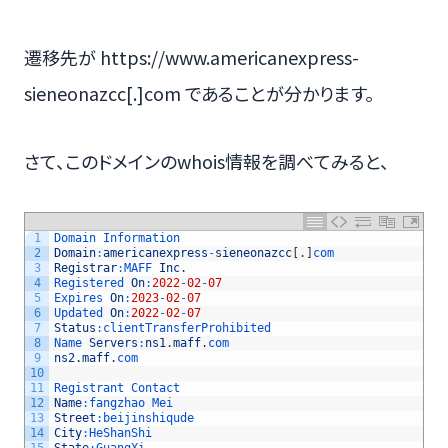
遷移先が https://www.americanexpress-
sieneonazcc[.]com であることが分かります。
さて、このドメインのwhois情報を調べてみると、
1
Domain 
Information
2
Domain
:
americanexpress
-
sieneonazcc
[
.
]
com
3
Registrar
:
MAFF 
Inc
.
4
Registered 
On
:
2022
-
02
-
07
5
Expires 
On
:
2023
-
02
-
07
6
Updated 
On
:
2022
-
02
-
07
7
Status
:
clientTransferProhibited
8
Name 
Servers
:
ns1
.
maff
.
com
9
ns2
.
maff
.
com
10
11
Registrant 
Contact
12
Name
:
fangzhao 
Mei
13
Street
:
beijinshiqude
14
City
:
HeShanShi
15
State
:
GuangXi