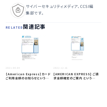
サイバーセキュリティメディア、CCSI編
集部です。
関連記事
RELATED
2026
「＜
定
か
2021.08.04
2022.12.16
【American Express】カード
[AMERICAN EXPRESS] ご請
ご利用金額のお知らせという…
求金額確定のご案内 という…