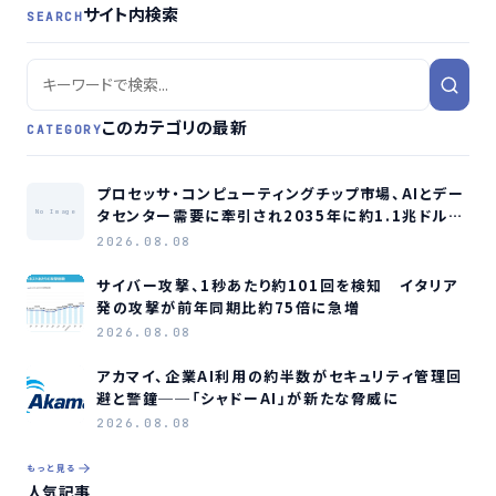
サイト内検索
SEARCH
このカテゴリの最新
CATEGORY
プロセッサ・コンピューティングチップ市場、AIとデー
タセンター需要に牽引され2035年に約1.1兆ドル規
No Image
模へ成長か
2026.08.08
サイバー攻撃、1秒あたり約101回を検知 イタリア
発の攻撃が前年同期比約75倍に急増
2026.08.08
アカマイ、企業AI利用の約半数がセキュリティ管理回
避と警鐘──「シャドーAI」が新たな脅威に
2026.08.08
もっと見る
人気記事