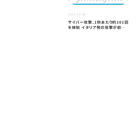
2026
2026.08.08
ア
サイバー攻撃、1秒あたり約101回
セ
を検知 イタリア発の攻撃が前年
─
同期…