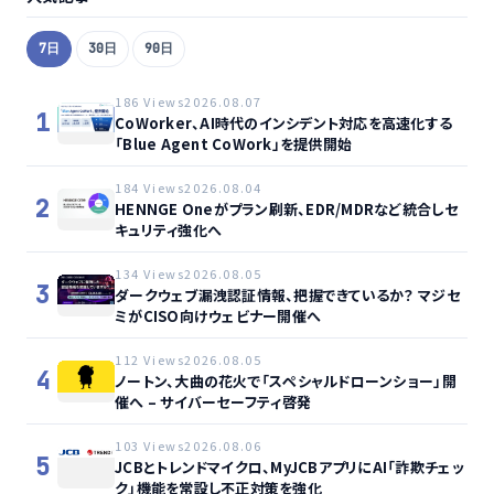
7日
30日
90日
186 Views
2026.08.07
1
CoWorker、AI時代のインシデント対応を高速化する
「Blue Agent CoWork」を提供開始
184 Views
2026.08.04
2
HENNGE Oneがプラン刷新、EDR/MDRなど統合しセ
キュリティ強化へ
134 Views
2026.08.05
3
ダークウェブ漏洩認証情報、把握できているか？ マジセ
ミがCISO向けウェビナー開催へ
112 Views
2026.08.05
4
ノートン、大曲の花火で「スペシャルドローンショー」開
催へ – サイバーセーフティ啓発
103 Views
2026.08.06
5
JCBとトレンドマイクロ、MyJCBアプリにAI「詐欺チェッ
ク」機能を常設し不正対策を強化