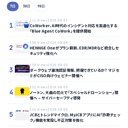
7日
30日
90日
211 Views
2026.08.07
1
CoWorker、AI時代のインシデント対応を高速化する
「Blue Agent CoWork」を提供開始
190 Views
2026.08.04
2
HENNGE Oneがプラン刷新、EDR/MDRなど統合しセ
キュリティ強化へ
139 Views
2026.08.05
3
ダークウェブ漏洩認証情報、把握できているか？ マジセ
ミがCISO向けウェビナー開催へ
131 Views
2026.08.05
4
ノートン、大曲の花火で「スペシャルドローンショー」開
催へ – サイバーセーフティ啓発
115 Views
2026.08.06
5
JCBとトレンドマイクロ、MyJCBアプリにAI「詐欺チェッ
ク」機能を常設し不正対策を強化