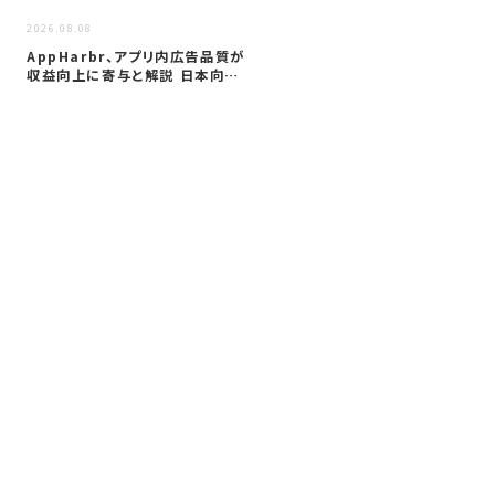
2026
2026.08.08
サイ
AppHarbr、アプリ内広告品質が
を
収益向上に寄与と解説 日本向け
同
に…