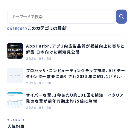
このカテゴリの最新
CATEGORY
AppHarbr、アプリ内広告品質が収益向上に寄与と
解説 日本向けに新知見公開
2026.08.08
プロセッサ・コンピューティングチップ市場、AIとデー
タセンター需要に牽引され2035年に約1.1兆ドル規
No Image
模へ成長か
2026.08.08
サイバー攻撃、1秒あたり約101回を検知 イタリア
発の攻撃が前年同期比約75倍に急増
2026.08.08
もっと見る
人気記事