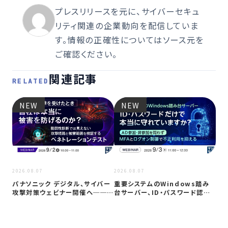
プレスリリースを元に、サイバーセキュ
リティ関連の企業動向を配信していま
す。情報の正確性についてはソース元を
ご確認ください。
関連記事
RELATED
NEW
NEW
2026
2026.08.07
2026.08.07
Co
パナソニック デジタル、サイバー
重要システムのWindows踏み
ト対
攻撃対策ウェビナー開催へ──自
台サーバー、ID・パスワード認証
社防御…
は限…