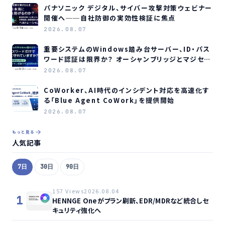
パナソニック デジタル、サイバー攻撃対策ウェビナー
開催へ──自社防御の実効性検証に焦点
2026.08.07
重要システムのWindows踏み台サーバー、ID・パス
ワード認証は限界か？ オーシャンブリッジとマジセミ
がウェビナー開催へ
2026.08.07
CoWorker、AI時代のインシデント対応を高速化す
る「Blue Agent CoWork」を提供開始
2026.08.07
もっと見る
人気記事
7日
30日
90日
157 Views
2026.08.04
1
HENNGE Oneがプラン刷新、EDR/MDRなど統合しセ
キュリティ強化へ