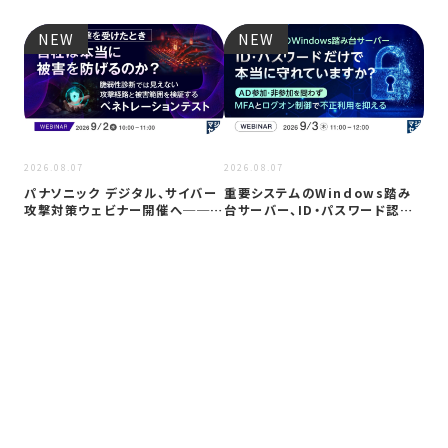
NEW
NEW
2026
2026.08.07
2026.08.07
Co
パナソニック デジタル、サイバー
重要システムのWindows踏み
ト対
攻撃対策ウェビナー開催へ──自
台サーバー、ID・パスワード認証
社防御…
は限…