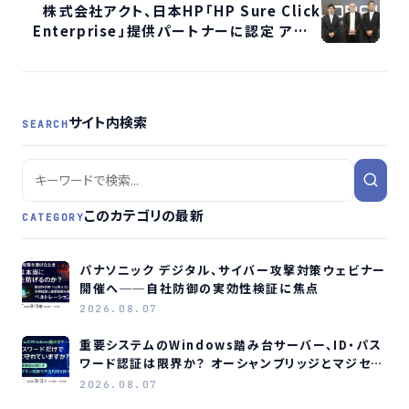
株式会社アクト、日本HP「HP Sure Click
Enterprise」提供パートナーに認定 アプリ
ケーション隔離でサイバー攻撃対策強化へ
サイト内検索
SEARCH
このカテゴリの最新
CATEGORY
パナソニック デジタル、サイバー攻撃対策ウェビナー
開催へ──自社防御の実効性検証に焦点
2026.08.07
重要システムのWindows踏み台サーバー、ID・パス
ワード認証は限界か？ オーシャンブリッジとマジセミ
がウェビナー開催へ
2026.08.07