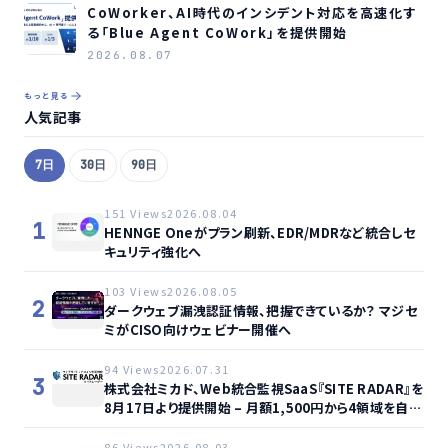
CoWorker、AI時代のインシデント対応を高速化す
る「Blue Agent CoWork」を提供開始
2026.08.07
もっと見る
人気記事
7日
30日
90日
151 Views
2026.08.04
1
HENNGE Oneがプラン刷新、EDR/MDRなど統合しセ
キュリティ強化へ
103 Views
2026.08.05
2
ダークウェブ漏洩認証情報、把握できているか？ マジセ
ミがCISO向けウェビナー開催へ
94 Views
2026.07.31
3
株式会社ミカド、Web統合監視SaaS『SITE RADAR』を
8月17日より提供開始 – 月額1,500円から4領域を自動
監視、動的サイト…
86 Views
2026.08.03