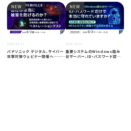
NEW
NEW
2026
2026.08.07
2026.08.07
Co
パナソニック デジタル、サイバー
重要システムのWindows踏み
ト対
攻撃対策ウェビナー開催へ──自
台サーバー、ID・パスワード認証
社防御…
は限…