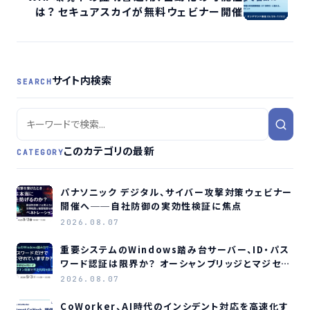
は？ セキュアスカイが無料ウェビナー開催
サイト内検索
SEARCH
このカテゴリの最新
CATEGORY
パナソニック デジタル、サイバー攻撃対策ウェビナー
開催へ──自社防御の実効性検証に焦点
2026.08.07
重要システムのWindows踏み台サーバー、ID・パス
ワード認証は限界か？ オーシャンブリッジとマジセミ
がウェビナー開催へ
2026.08.07
CoWorker、AI時代のインシデント対応を高速化す