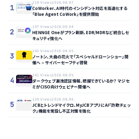
228 Views
2026.08.07
1
CoWorker、AI時代のインシデント対応を高速化する
「Blue Agent CoWork」を提供開始
197 Views
2026.08.04
2
HENNGE Oneがプラン刷新、EDR/MDRなど統合しセ
キュリティ強化へ
143 Views
2026.08.05
3
ノートン、大曲の花火で「スペシャルドローンショー」開
催へ – サイバーセーフティ啓発
141 Views
2026.08.05
4
ダークウェブ漏洩認証情報、把握できているか？ マジセ
ミがCISO向けウェビナー開催へ
120 Views
2026.08.06
5
JCBとトレンドマイクロ、MyJCBアプリにAI「詐欺チェッ
ク」機能を常設し不正対策を強化