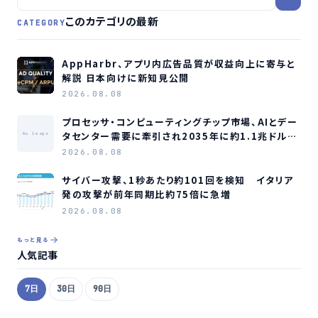
このカテゴリの最新
CATEGORY
AppHarbr、アプリ内広告品質が収益向上に寄与と
解説 日本向けに新知見公開
2026.08.08
プロセッサ・コンピューティングチップ市場、AIとデー
タセンター需要に牽引され2035年に約1.1兆ドル規
No Image
模へ成長か
2026.08.08
サイバー攻撃、1秒あたり約101回を検知 イタリア
発の攻撃が前年同期比約75倍に急増
2026.08.08
もっと見る
人気記事
7日
30日
90日