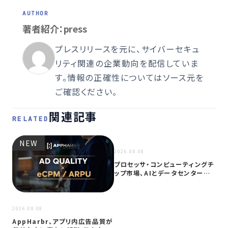
著者紹介：press
プレスリリースを元に、サイバーセキュ
リティ関連の企業動向を配信していま
す。情報の正確性についてはソース元を
ご確認ください。
関連記事
RELATED
NEW
NEW
2026.08.08
プロセッサ・コンピューティングチ
ップ市場、AIとデータセンター需
要に…
2026
2026.08.08
サイ
AppHarbr、アプリ内広告品質が