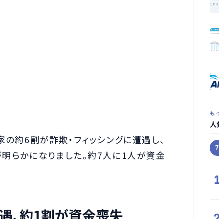
Im
も
人
家の約6割が詐欺・フィッシングに遭遇し、
が明らかになりました。約7人に1人が資金
遇、約1割が資金喪失