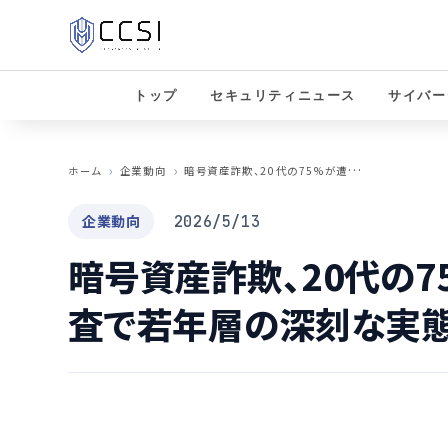
トップ
セキュリティニュース
サイバー
暗
号資産詐欺、20代の75%が遭遇か Clabo調査で若年層の深刻な実態が判明
ホーム
企業動向
企業動向
2026/5/13
暗号資産詐欺、20代の75
査で若年層の深刻な実