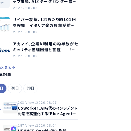
ップ市場、AIとデータセンター需要
age
に牽引され2035年に約1.1兆ドル
2026.08.08
規模へ成長か
サイバー攻撃、1秒あたり約101回
を検知 イタリア発の攻撃が前年
同期比約75倍に急増
2026.08.08
アカマイ、企業AI利用の約半数がセ
キュリティ管理回避と警鐘──「シ
ャドーAI」が新たな脅威に
2026.08.08
っと見る
気記事
7日
30日
90日
203 Views
2026.08.07
1
CoWorker、AI時代のインシデント
対応を高速化する「Blue Agent
CoWork」を提供開始
187 Views
2026.08.04
2
HENNGE Oneがプラン刷新、