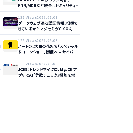
EDR/MDRなど統合しセキュリティ
強化へ
138 Views
2026.08.05
3
ダークウェブ漏洩認証情報、把握で
きているか？ マジセミがCISO向け
ウェビナー開催へ
122 Views
2026.08.05
4
ノートン、大曲の花火で「スペシャル
ドローンショー」開催へ – サイバー
セーフティ啓発
106 Views
2026.08.06
5
JCBとトレンドマイクロ、MyJCBア
プリにAI「詐欺チェック」機能を常設
し不正対策を強化