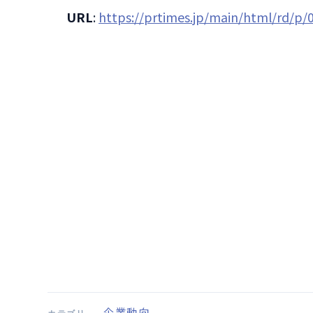
URL
:
https://prtimes.jp/main/html/rd/p
企業動向