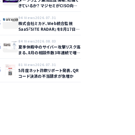
きているか？ マジセミがCISO向け
ウェビナー開催へ
94 Views
2026.07.31
3
株式会社ミカド、Web統合監視
SaaS『SITE RADAR』を8月17日よ
り提供開始 – 月額1,500円から4領
域を自動監視、動的サイト…
84 Views
2026.08.03
4
夏季休暇中のサイバー攻撃リスク高
まる、8月の相談件数3年連続で増加
か
81 Views
2026.07.31
5
5月度ネット詐欺リポート発表、QR
コード決済の不当請求が急増か