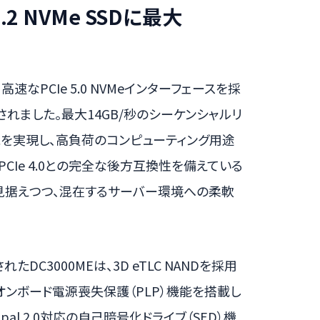
 U.2 NVMe SSDに最大
SD」は、高速なPCIe 5.0 NVMeインターフェースを採
されました。最大14GB/秒のシーケンシャルリ
性能を実現し、高負荷のコンピューティング用途
CIe 4.0との完全な後方互換性を備えている
見据えつつ、混在するサーバー環境への柔軟
C3000MEは、3D eTLC NANDを採用
ンボード電源喪失保護（PLP）機能を搭載し
Opal 2.0対応の自己暗号化ドライブ（SED）機