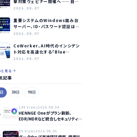
撃対策ウェビナー開催へ──自社
防御の実効性検証に焦点
2026.08.07
重要システムのWindows踏み台
サーバー、ID・パスワード認証は限
界か？ オーシャンブリッジとマジセ
2026.08.07
ミがウェビナー開催へ
CoWorker、AI時代のインシデン
ト対応を高速化する「Blue
Agent CoWork」を提供開始
2026.08.07
っと見る
気記事
7日
30日
90日
144 Views
2026.08.04
1
HENNGE Oneがプラン刷新、
EDR/MDRなど統合しセキュリティ
強化へ
99 Views
2026.08.05
2
ダークウェブ漏洩認証情報、把握で