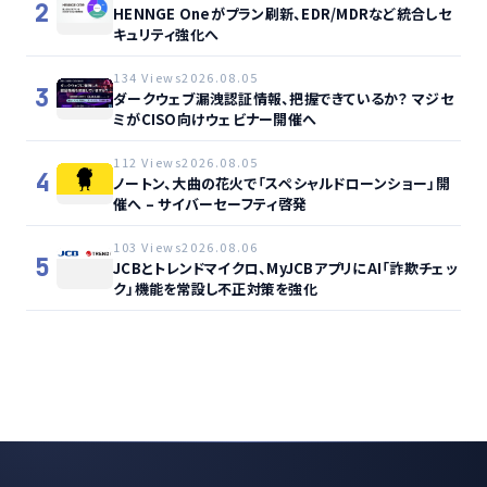
2
HENNGE Oneがプラン刷新、EDR/MDRなど統合しセ
キュリティ強化へ
134 Views
2026.08.05
3
ダークウェブ漏洩認証情報、把握できているか？ マジセ
ミがCISO向けウェビナー開催へ
112 Views
2026.08.05
4
ノートン、大曲の花火で「スペシャルドローンショー」開
催へ – サイバーセーフティ啓発
103 Views
2026.08.06
5
JCBとトレンドマイクロ、MyJCBアプリにAI「詐欺チェッ
ク」機能を常設し不正対策を強化