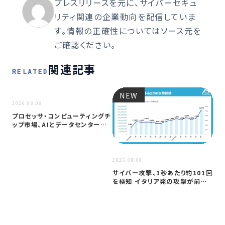
プレスリリースを元に、サイバーセキュ
リティ関連の企業動向を配信していま
す。情報の正確性についてはソース元を
ご確認ください。
関連記事
RELATED
NEW
NEW
2026.08.08
プロセッサ・コンピューティングチ
ップ市場、AIとデータセンター需
要に…
2026
2026.08.08
ア
サイバー攻撃、1秒あたり約101回
セ
を検知 イタリア発の攻撃が前年
─
同期…