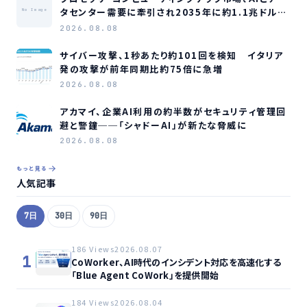
タセンター需要に牽引され2035年に約1.1兆ドル規
No Image
模へ成長か
2026.08.08
サイバー攻撃、1秒あたり約101回を検知 イタリア
発の攻撃が前年同期比約75倍に急増
2026.08.08
アカマイ、企業AI利用の約半数がセキュリティ管理回
避と警鐘──「シャドーAI」が新たな脅威に
2026.08.08
もっと見る
人気記事
7日
30日
90日
186 Views
2026.08.07
1
CoWorker、AI時代のインシデント対応を高速化する
「Blue Agent CoWork」を提供開始
184 Views
2026.08.04