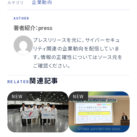
企業動向
カテゴリ
著者紹介：press
プレスリリースを元に、サイバーセキュ
リティ関連の企業動向を配信していま
す。情報の正確性についてはソース元を
ご確認ください。
関連記事
RELATED
NEW
NEW
2026