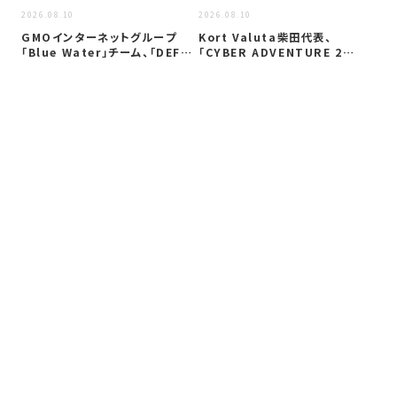
2026.08.10
2026.08.10
A
製
GMOインターネットグループ
Kort Valuta柴田代表、
バ
「Blue Water」チーム、「DEF…
「CYBER ADVENTURE 2…