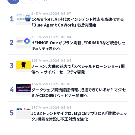
245 Views
2026.08.07
1
CoWorker、AI時代のインシデント対応を高速化する
「Blue Agent CoWork」を提供開始
213 Views
2026.08.04
2
HENNGE Oneがプラン刷新、EDR/MDRなど統合しセ
キュリティ強化へ
163 Views
2026.08.05
3
ノートン、大曲の花火で「スペシャルドローンショー」開
催へ – サイバーセーフティ啓発
156 Views
2026.08.05
4
ダークウェブ漏洩認証情報、把握できているか？ マジセ
ミがCISO向けウェビナー開催へ
137 Views
2026.08.06
5
JCBとトレンドマイクロ、MyJCBアプリにAI「詐欺チェッ
ク」機能を常設し不正対策を強化