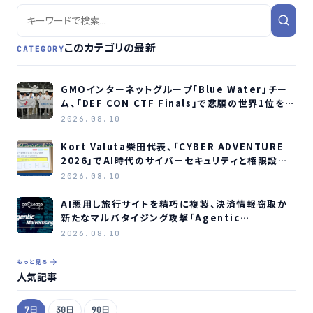
このカテゴリの最新
CATEGORY
GMOインターネットグループ「Blue Water」チー
ム、「DEF CON CTF Finals」で悲願の世界1位を獲
得
2026.08.10
Kort Valuta柴田代表、「CYBER ADVENTURE
2026」でAI時代のサイバーセキュリティと権限設計
を解説
2026.08.10
AI悪用し旅行サイトを精巧に複製、決済情報窃取か
新たなマルバタイジング攻撃「Agentic
Malvertising」の脅威をGeoEdgeが警告
2026.08.10
もっと見る
人気記事
7日
30日
90日