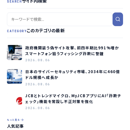
サイト内検索
SEARCH
このカテゴリの最新
CATEGORY
政府機関装う偽サイト攻撃、前四半期比991%増か
スマートフォン狙うフィッシング詐欺に警鐘
2026.08.06
日本のサイバーセキュリティ市場、2034年に460億
ドル規模へ成長か
2026.08.06
JCBとトレンドマイクロ、MyJCBアプリにAI「詐欺チ
ェック」機能を常設し不正対策を強化
2026.08.06
もっと見る
人気記事