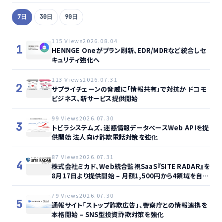
7日
30日
90日
115 Views
2026.08.04
1
HENNGE Oneがプラン刷新、EDR/MDRなど統合しセ
キュリティ強化へ
113 Views
2026.07.31
2
サプライチェーンの脅威に「情報共有」で対抗か ドコモ
ビジネス、新サービス提供開始
99 Views
2026.07.30
3
トビラシステムズ、迷惑情報データベースWeb APIを提
供開始 法人向け詐欺電話対策を強化
87 Views
2026.07.31
4
株式会社ミカド、Web統合監視SaaS『SITE RADAR』を
8月17日より提供開始 – 月額1,500円から4領域を自動
監視、動的サイト…
79 Views
2026.07.30
5
通報サイト「ストップ詐欺広告」、警察庁との情報連携を
本格開始 – SNS型投資詐欺対策を強化