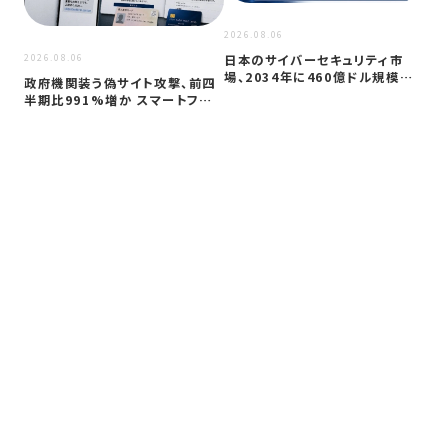
アプ
2026.08.06
日本のサイバーセキュリティ市
2026.08.06
場、2034年に460億ドル規模へ
政府機関装う偽サイト攻撃、前四
成長か
半期比991%増か スマートフォン
狙う…