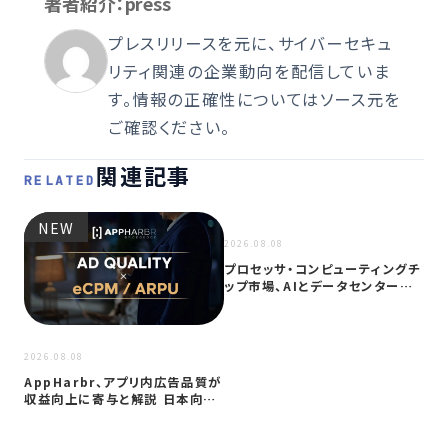
著者紹介：press
プレスリリースを元に、サイバーセキュ
リティ関連の企業動向を配信していま
す。情報の正確性についてはソース元を
ご確認ください。
関連記事
RELATED
NEW
NEW
2026.08.08
プロセッサ・コンピューティングチ
ップ市場、AIとデータセンター需
要に…
2026
2026.08.08
サイ
AppHarbr、アプリ内広告品質が
を
収益向上に寄与と解説 日本向け
同
に…