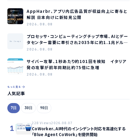
AppHarbr、アプリ内広告品質が収益向上に寄与と
解説 日本向けに新知見公開
2026.08.08
プロセッサ・コンピューティングチップ市場、AIとデー
タセンター需要に牽引され2035年に約1.1兆ドル規
No Image
模へ成長か
2026.08.08
サイバー攻撃、1秒あたり約101回を検知 イタリア
発の攻撃が前年同期比約75倍に急増
2026.08.08
もっと見る
人気記事
7日
30日
90日
228 Views
2026.08.07
1
CoWorker、AI時代のインシデント対応を高速化する
「Blue Agent CoWork」を提供開始