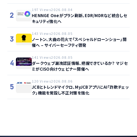
197 Views
2026.08.04
2
HENNGE Oneがプラン刷新、EDR/MDRなど統合しセ
キュリティ強化へ
143 Views
2026.08.05
3
ノートン、大曲の花火で「スペシャルドローンショー」開
催へ – サイバーセーフティ啓発
141 Views
2026.08.05
4
ダークウェブ漏洩認証情報、把握できているか？ マジセ
ミがCISO向けウェビナー開催へ
120 Views
2026.08.06
5
JCBとトレンドマイクロ、MyJCBアプリにAI「詐欺チェッ
ク」機能を常設し不正対策を強化