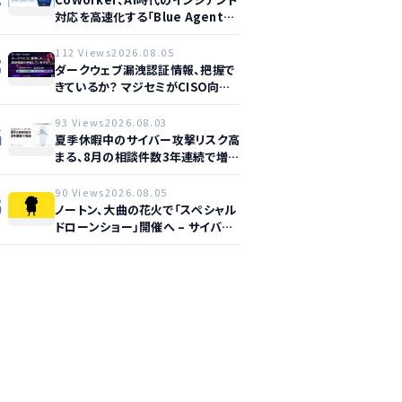
対応を高速化する「Blue Agent
CoWork」を提供開始
112 Views
2026.08.05
3
ダークウェブ漏洩認証情報、把握で
きているか？ マジセミがCISO向け
ウェビナー開催へ
93 Views
2026.08.03
4
夏季休暇中のサイバー攻撃リスク高
まる、8月の相談件数3年連続で増加
か
90 Views
2026.08.05
5
ノートン、大曲の花火で「スペシャル
ドローンショー」開催へ – サイバー
セーフティ啓発