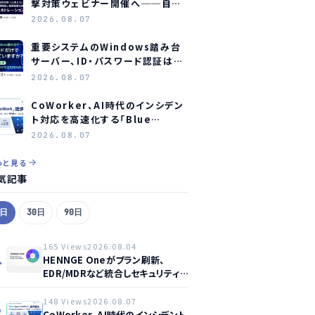
撃対策ウェビナー開催へ──自社
防御の実効性検証に焦点
2026.08.07
重要システムのWindows踏み台
サーバー、ID・パスワード認証は限
界か？ オーシャンブリッジとマジセ
2026.08.07
ミがウェビナー開催へ
CoWorker、AI時代のインシデン
ト対応を高速化する「Blue
Agent CoWork」を提供開始
2026.08.07
っと見る
気記事
7日
30日
90日
165 Views
2026.08.04
1
HENNGE Oneがプラン刷新、
EDR/MDRなど統合しセキュリティ
強化へ
148 Views
2026.08.07
2
CoWorker、AI時代のインシデント