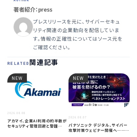
著者紹介：press
プレスリリースを元に、サイバーセキュ
リティ関連の企業動向を配信していま
す。情報の正確性についてはソース元を
ご確認ください。
関連記事
RELATED
NEW
NEW
2026.08.08
2026
2026.08.07
アカマイ、企業AI利用の約半数が
重要
パナソニック デジタル、サイバー
セキュリティ管理回避と警鐘
台サ
攻撃対策ウェビナー開催へ──自
──「シャ…
は
社防御…