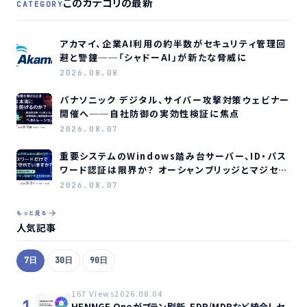
このカテゴリの最新
CATEGORY
アカマイ、企業AI利用の約半数がセキュリティ管理回
避と警鐘──「シャドーAI」が新たな脅威に
2026.08.08
パナソニック デジタル、サイバー攻撃対策ウェビナー
開催へ──自社防御の実効性検証に焦点
2026.08.07
重要システムのWindows踏み台サーバー、ID・パス
ワード認証は限界か？ オーシャンブリッジとマジセミ
がウェビナー開催へ
2026.08.07
もっと見る
人気記事
7日
30日
90日
167 Views
2026.08.04
1
HENNGE Oneがプラン刷新、EDR/MDRなど統合しセ