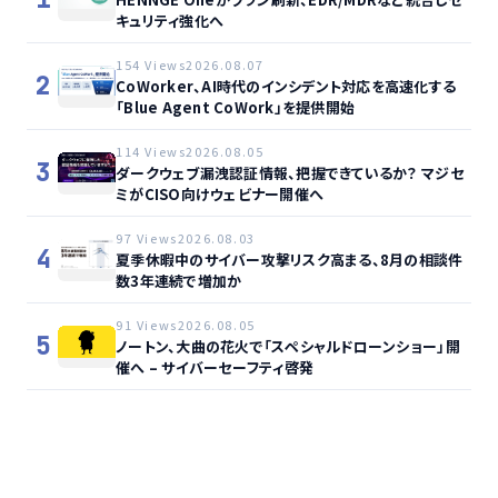
キュリティ強化へ
154 Views
2026.08.07
2
CoWorker、AI時代のインシデント対応を高速化する
「Blue Agent CoWork」を提供開始
114 Views
2026.08.05
3
ダークウェブ漏洩認証情報、把握できているか？ マジセ
ミがCISO向けウェビナー開催へ
97 Views
2026.08.03
4
夏季休暇中のサイバー攻撃リスク高まる、8月の相談件
数3年連続で増加か
91 Views
2026.08.05
5
ノートン、大曲の花火で「スペシャルドローンショー」開
催へ – サイバーセーフティ啓発