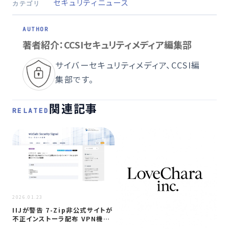
セキュリティニュース
カテゴリ
著者紹介：CCSIセキュリティメディア編集部
サイバーセキュリティメディア、CCSI編
集部です。
関連記事
RELATED
2022
2026.01.23
長
IIJが警告 7-Zip非公式サイトが
機
不正インストーラ配布 VPN機…
偽