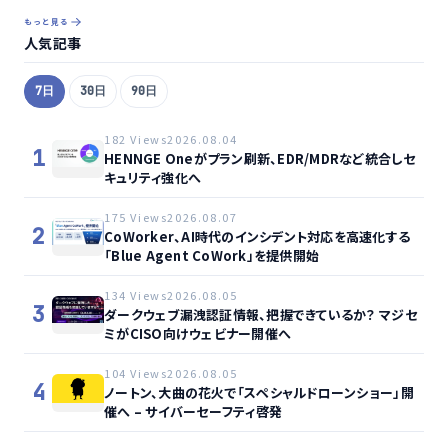
もっと見る
人気記事
7日
30日
90日
182 Views
2026.08.04
1
HENNGE Oneがプラン刷新、EDR/MDRなど統合しセ
キュリティ強化へ
175 Views
2026.08.07
2
CoWorker、AI時代のインシデント対応を高速化する
「Blue Agent CoWork」を提供開始
134 Views
2026.08.05
3
ダークウェブ漏洩認証情報、把握できているか？ マジセ
ミがCISO向けウェビナー開催へ
104 Views
2026.08.05
4
ノートン、大曲の花火で「スペシャルドローンショー」開
催へ – サイバーセーフティ啓発