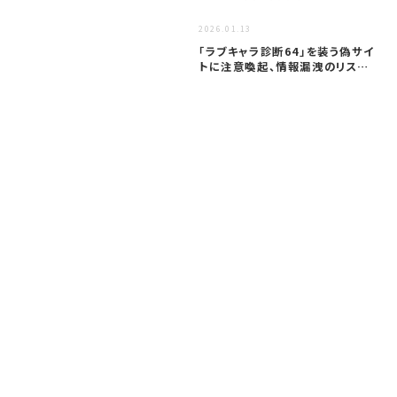
2026.01.13
「ラブキャラ診断64」を装う偽サイ
トに注意喚起、情報漏洩のリスク
も