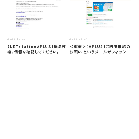
2023
2022.11.11
2022.06.14
フ
【NETstationAPLUS】緊急連
＜重要＞【APLUS】ご利用確認の
関
絡、情報を確認してください。…
お願い というメールがフィッシン
し
グ…