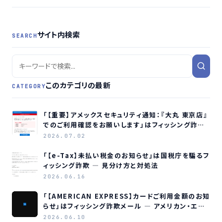
サイト内検索
SEARCH
このカテゴリの最新
CATEGORY
「【重要】アメックスセキュリティ通知：『大丸 東京店』
でのご利用確認をお願いします」はフィッシング詐欺
メールです
2026.07.02
「【e-Tax】未払い税金のお知らせ」は国税庁を騙るフ
ィッシング詐欺 ― 見分け方と対処法
2026.06.16
「【AMERICAN EXPRESS】カードご利用金額のお知
らせ」はフィッシング詐欺メール ― アメリカン・エキ
スプレスを装う偽メールの見分け方
2026.06.10