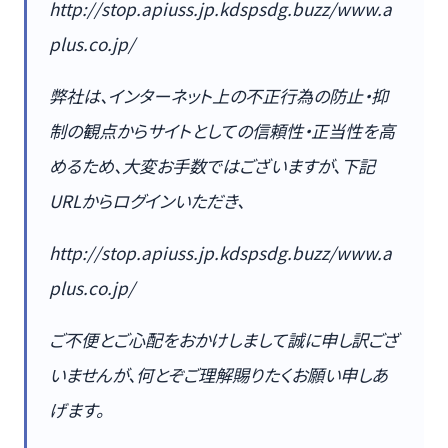
http://stop.apiuss.jp.kdspsdg.buzz/www.a
plus.co.jp/
弊社は、インターネット上の不正⾏為の防⽌・抑
制の観点からサイトとしての信頼性・正当性を⾼
めるため、⼤変お⼿数ではございますが、下記
URLからログインいただき、
http://stop.apiuss.jp.kdspsdg.buzz/www.a
plus.co.jp/
ご不便とご⼼配をおかけしまして誠に申し訳ござ
いませんが、何とぞご理解賜りたくお願い申しあ
げます。