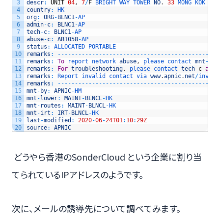
3
descr
:
UNIT
04
,
7
/
F
BRIGHT 
WAY 
TOWER 
NO
.
33
MONG 
KOK 
RD 
4
country
:
HK
5
org
:
ORG
-
BLNC1
-
AP
6
admin
-
c
:
BLNC1
-
AP
7
tech
-
c
:
BLNC1
-
AP
8
abuse
-
c
:
AB1058
-
AP
9
status
:
ALLOCATED 
PORTABLE
10
remarks
:
--
--
--
--
--
--
--
--
--
--
--
--
--
--
--
--
--
--
--
--
--
--
--
-
11
remarks
:
To
report 
network 
abuse
,
please 
contact 
mnt
-
irt
12
remarks
:
For
troubleshooting
,
please 
contact 
tech
-
c
and
13
remarks
:
Report 
invalid 
contact 
via 
www
.
apnic
.
net
/
invali
14
remarks
:
--
--
--
--
--
--
--
--
--
--
--
--
--
--
--
--
--
--
--
--
--
--
--
-
15
mnt
-
by
:
APNIC
-
HM
16
mnt
-
lower
:
MAINT
-
BLNCL
-
HK
17
mnt
-
routes
:
MAINT
-
BLNCL
-
HK
18
mnt
-
irt
:
IRT
-
BLNCL
-
HK
19
last
-
modified
:
2020
-
06
-
24T01
:
10
:
29Z
20
source
:
APNIC
どうやら香港のSonderCloud という企業に割り当
てられているIPアドレスのようです。
次に、メールの誘導先について調べてみます。