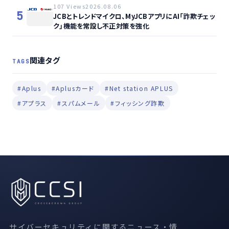
107 Views
2026.08.06
5
JCBとトレンドマイクロ、MyJCBアプリにAI「詐欺チェッ
ク」機能を常設し不正対策を強化
関連タグ
TAGS
#Aplus
#Aplusカード
#Net station APLUS
#アプラス
#スパムメール
#フィッシング詐欺
サイバーセキュリティに関するニュース・情