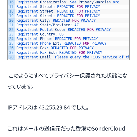
16
Registrant 
Organization
:
See 
PrivacyGuardian
.
org
17
Registrant 
Street
:
REDACTED 
FOR
PRIVACY
18
Registrant 
Street
:
REDACTED 
FOR
PRIVACY
19
Registrant 
Street
:
REDACTED 
FOR
PRIVACY
20
Registrant 
City
:
REDACTED 
FOR
PRIVACY
21
Registrant 
State
/
Province
:
AZ
22
Registrant 
Postal 
Code
:
REDACTED 
FOR
PRIVACY
23
Registrant 
Country
:
US
24
Registrant 
Phone
:
REDACTED 
FOR
PRIVACY
25
Registrant 
Phone 
Ext
:
REDACTED 
FOR
PRIVACY
26
Registrant 
Fax
:
REDACTED 
FOR
PRIVACY
27
Registrant 
Fax 
Ext
:
REDACTED 
FOR
PRIVACY
28
Registrant 
Email
:
Please 
query 
the 
RDDS 
service 
of 
the 
R
このようにすべてプライバシー保護された状態にな
っています。
IPアドレスは 43.255.29.84 でした。
これはメールの送信元だった香港のSonderCloud