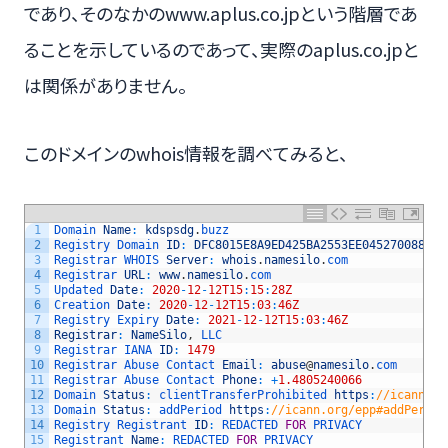
であり、そのなかのwww.aplus.co.jpという階層であ
ることを示しているのであって、実際のaplus.co.jpと
は関係がありません。
このドメインのwhois情報を調べてみると、
1
Domain 
Name
:
kdspsdg
.
buzz
2
Registry 
Domain 
ID
:
DFC8015E8A9ED425BA2553EE045270088
-
NS
3
Registrar 
WHOIS 
Server
:
whois
.
namesilo
.
com
4
Registrar 
URL
:
www
.
namesilo
.
com
5
Updated 
Date
:
2020
-
12
-
12T15
:
15
:
28Z
6
Creation 
Date
:
2020
-
12
-
12T15
:
03
:
46Z
7
Registry 
Expiry 
Date
:
2021
-
12
-
12T15
:
03
:
46Z
8
Registrar
:
NameSilo
,
LLC
9
Registrar 
IANA 
ID
:
1479
10
Registrar 
Abuse 
Contact 
Email
:
abuse
@
namesilo
.
com
11
Registrar 
Abuse 
Contact 
Phone
:
+
1.4805240066
12
Domain 
Status
:
clientTransferProhibited 
https
:
//icann.or
13
Domain 
Status
:
addPeriod 
https
:
//icann.org/epp#addPeriod
14
Registry 
Registrant 
ID
:
REDACTED 
FOR
PRIVACY
15
Registrant 
Name
:
REDACTED 
FOR
PRIVACY