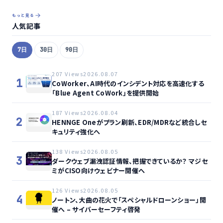
もっと見る
人気記事
7日
30日
90日
207 Views
2026.08.07
1
CoWorker、AI時代のインシデント対応を高速化する
「Blue Agent CoWork」を提供開始
187 Views
2026.08.04
2
HENNGE Oneがプラン刷新、EDR/MDRなど統合しセ
キュリティ強化へ
138 Views
2026.08.05
3
ダークウェブ漏洩認証情報、把握できているか？ マジセ
ミがCISO向けウェビナー開催へ
126 Views
2026.08.05
4
ノートン、大曲の花火で「スペシャルドローンショー」開
催へ – サイバーセーフティ啓発