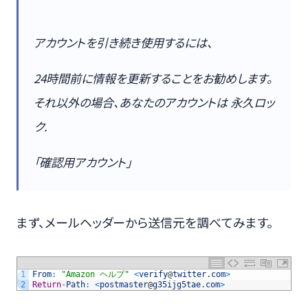
アカウントを引き続き使用するには、
24時間前に情報を更新することをお勧めします。
それ以外の場合、あなたのアカウントは 永久ロッ
ク.
「確認用アカウント」
まず、メールヘッダーから送信元を調べてみます。
1
From
:
"Amazon ヘルプ"
<
verify
@
twitter
.
com
>
2
Return
-
Path
:
<
postmaster
@
g35ijg5tae
.
com
>