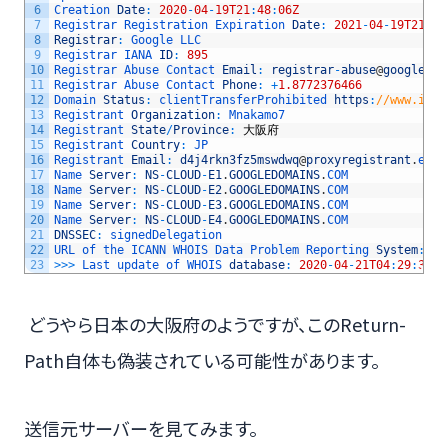
6
Creation 
Date
:
2020
-
04
-
19T21
:
48
:
06Z
7
Registrar 
Registration 
Expiration 
Date
:
2021
-
04
-
19T21
:
48
8
Registrar
:
Google 
LLC
9
Registrar 
IANA 
ID
:
895
10
Registrar 
Abuse 
Contact 
Email
:
registrar
-
abuse
@
google
.
co
11
Registrar 
Abuse 
Contact 
Phone
:
+
1.8772376466
12
Domain 
Status
:
clientTransferProhibited 
https
:
//www.ican
13
Registrant 
Organization
:
Mnakamo7
14
Registrant 
State
/
Province
:
大阪府
15
Registrant 
Country
:
JP
16
Registrant 
Email
:
d4j4rkn3fz5mswdwq
@
proxyregistrant
.
emai
17
Name 
Server
:
NS
-
CLOUD
-
E1
.
GOOGLEDOMAINS
.
COM
18
Name 
Server
:
NS
-
CLOUD
-
E2
.
GOOGLEDOMAINS
.
COM
19
Name 
Server
:
NS
-
CLOUD
-
E3
.
GOOGLEDOMAINS
.
COM
20
Name 
Server
:
NS
-
CLOUD
-
E4
.
GOOGLEDOMAINS
.
COM
21
DNSSEC
:
signedDelegation
22
URL 
of 
the 
ICANN 
WHOIS 
Data 
Problem 
Reporting 
System
:
ht
23
>>>
Last 
update 
of 
WHOIS 
database
:
2020
-
04
-
21T04
:
29
:
38Z
どうやら日本の大阪府のようですが、このReturn-
Path自体も偽装されている可能性があります。
送信元サーバーを見てみます。