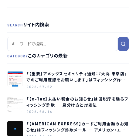
する
サイト内検索
SEARCH
このカテゴリの最新
CATEGORY
「【重要】アメックスセキュリティ通知：『大丸 東京店』
でのご利用確認をお願いします」はフィッシング詐欺
メールです
2026.07.02
「【e-Tax】未払い税金のお知らせ」は国税庁を騙るフ
ィッシング詐欺 ― 見分け方と対処法
2026.06.16
「【AMERICAN EXPRESS】カードご利用金額のお知
らせ」はフィッシング詐欺メール ― アメリカン・エキ
スプレスを装う偽メールの見分け方