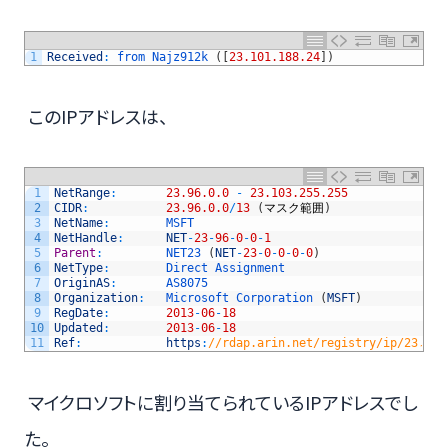
1
Received
:
from 
Najz912k
(
[
23.101.188.24
]
)
このIPアドレスは、
1
NetRange
:
23.96.0.0
-
23.103.255.255
2
CIDR
:
23.96.0.0
/
13
(
マスク範囲
)
3
NetName
:
MSFT
4
NetHandle
:
NET
-
23
-
96
-
0
-
0
-
1
5
Parent
:
NET23
(
NET
-
23
-
0
-
0
-
0
-
0
)
6
NetType
:
Direct 
Assignment
7
OriginAS
:
AS8075
8
Organization
:
Microsoft 
Corporation
(
MSFT
)
9
RegDate
:
2013
-
06
-
18
10
Updated
:
2013
-
06
-
18
11
Ref
:
https
:
//rdap.arin.net/registry/ip/23.96.
マイクロソフトに割り当てられているIPアドレスでし
た。