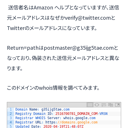
送信者名はAmazon ヘルプとなっていますが、送信
元メールアドレスはなぜかverify@twitter.comと
Twitterのメールアドレスになっています。
Return=pathはpostmaster@g35ijg5tae.comと
なっており、偽装された送信元メールアドレスと異な
ります。
このドメインのwhois情報を調べてみます。
1
Domain 
Name
:
g35ijg5tae
.
com
2
Registry 
Domain 
ID
:
2516700781_DOMAIN_COM
-
VRSN
3
Registrar 
WHOIS 
Server
:
whois
.
google
.
com
4
Registrar 
URL
:
https
:
//domains.google.com
5
Updated 
Date
:
2020
-
04
-
19T21
:
48
:
07Z