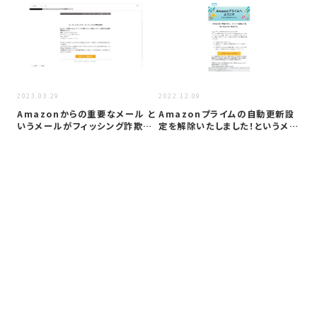
2022
2023.03.29
2022.12.09
【
Amazonからの重要なメール と
Amazonプライムの自動更新設
メ
いうメールがフィッシング詐欺か
定を解除いたしました！というメー
証
検証…
ルが…