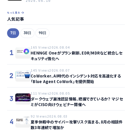
2026.06.10
もっと見る
人気記事
7日
30日
90日
165 Views
2026.08.04
1
HENNGE Oneがプラン刷新、EDR/MDRなど統合しセ
キュリティ強化へ
145 Views
2026.08.07
2
CoWorker、AI時代のインシデント対応を高速化する
「Blue Agent CoWork」を提供開始
111 Views
2026.08.05
3
ダークウェブ漏洩認証情報、把握できているか？ マジセ
ミがCISO向けウェビナー開催へ
92 Views
2026.08.03
4
夏季休暇中のサイバー攻撃リスク高まる、8月の相談件
数3年連続で増加か