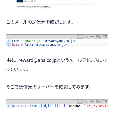
このメールの送信元を確認します。
1
From
:
"ana.co.jp"
<
reward
@
ana
.
co
.
jp
>
2
Return
-
Path
:
<
reward
@
ana
.
co
.
jp
>
共に、reward@ana.co.jpというメールアドレスにな
っています。
そこで送信元のサーバーを確認してみます。
1
Received
:
from 
djidjiiiiiiiiii
(
unknown
[
185.14.254.180
]
)