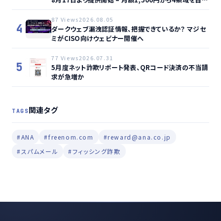
監視、動的サイト…
87 Views
2026.08.05
4
ダークウェブ漏洩認証情報、把握できているか？ マジセ
ミがCISO向けウェビナー開催へ
77 Views
2026.07.31
5
5月度ネット詐欺リポート発表、QRコード決済の不当請
求が急増か
関連タグ
TAGS
#ANA
#freenom.com
#reward@ana.co.jp
#スパムメール
#フィッシング詐欺