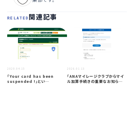
関連記事
RELATED
2023
2020.04.15
2026.01.13
フ
「Your card has been
「ANAマイレージクラブからマイ
関
suspended !」とい…
ル加算手続きの重要なお知ら
し
せ。」はフ…