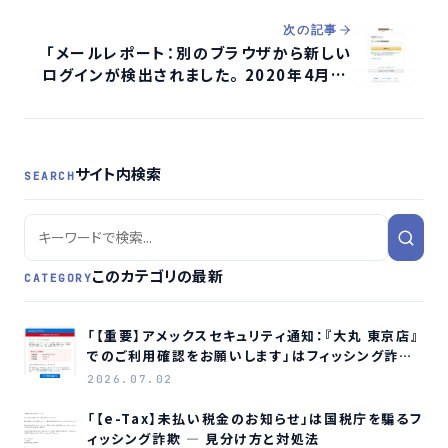
分析する
次の記事
「メールレポート：別のブラウザから新しい
ログインが検出されました。 2020年4月11
日土曜日」のメールは詐欺なのか
サイト内検索
SEARCH
このカテゴリの最新
CATEGORY
「【重要】アメックスセキュリティ通知：『大丸 東京店』
でのご利用確認をお願いします」はフィッシング詐欺
メールです
2026.07.02
「【e-Tax】未払い税金のお知らせ」は国税庁を騙るフ
ィッシング詐欺 ― 見分け方と対処法