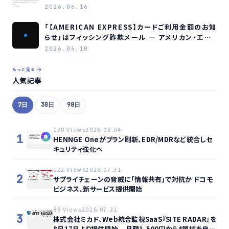
2026.06.16
「【AMERICAN EXPRESS】カードご利用金額のお知
らせ」はフィッシング詐欺メール ― アメリカン・エキ
スプレスを装う偽メールの見分け方
2026.06.10
もっと見る
人気記事
7日
30日
90日
130 Views
2026.08.04
1
HENNGE Oneがプラン刷新、EDR/MDRなど統合しセ
キュリティ強化へ
122 Views
2026.07.31
2
サプライチェーンの脅威に「情報共有」で対抗か ドコモ
ビジネス、新サービス提供開始
88 Views
2026.07.31
3
株式会社ミカド、Web統合監視SaaS『SITE RADAR』を
8月17日より提供開始 – 月額1,500円から4領域を自動