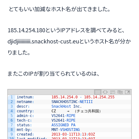
とてもいい加減なホスト名が出てきました。
185.14.254.180というIPアドレスを調べてみると、
djidjiiiiiiiiii.snackhost-cust.euというホスト名が分か
りました。
またこのIPが割り当てられているのは、
1
inetnum
:
185.14.254.0
-
185.14.254.255
2
netname
:
SNACKHOSTINC
-
NETIII
3
descr
:
SnackHost 
Inc
.
4
country
:
CZ
　　　→　（チェコ共和国）
5
admin
-
c
:
VS2641
-
RIPE
6
tech
-
c
:
VS2641
-
RIPE
7
status
:
ASSIGNED 
PA
8
mnt
-
by
:
MNT
-
VSHOSTING
9
created
:
2013
-
03
-
11T13
:
13
:
03Z
10
last
-
modified
:
2013
-
03
-
11T13
:
13
:
03Z