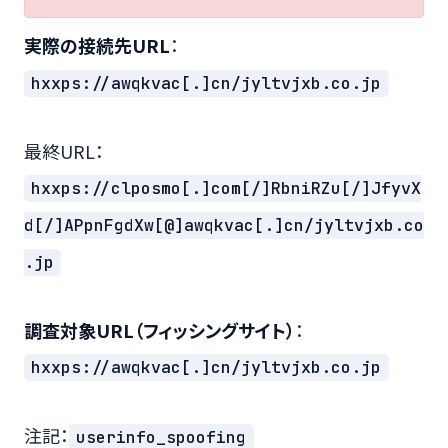
実際の接続先URL
：
hxxps://awqkvac[.]cn/jyltvjxb.co.jp
最終URL：
hxxps://clposmo[.]com[/]RbniRZu[/]JfyvX
d[/]APpnFgdXw[@]awqkvac[.]cn/jyltvjxb.co
.jp
調査対象URL（フィッシングサイト）
：
hxxps://awqkvac[.]cn/jyltvjxb.co.jp
注記：
userinfo_spoofing