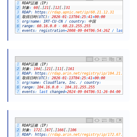
1
RDAP
証拠（
IP
）
2
対象
:
60
[
.
]
21
[
.
]
12
[
.
]
31
3
RDAP
:
https
:
//rdap.apnic.net/ip/60.21.12.31
4
取得日時
(
UTC
)
:
2026
-
01
-
13T04
:
25
:
41
+
00
:
00
5
org
/
name
:
IRT
-
CU
-
CN
/
country
:
中国
6
range
:
60.16.0.0
-
60.23.255.255
7
events
:
registration
=
2008
-
09
-
04T06
:
54
:
26Z
/
last 
chan
1
RDAP
証拠（
IP
）
2
対象
:
104
[
.
]
21
[
.
]
11
[
.
]
161
3
RDAP
:
https
:
//rdap.arin.net/registry/ip/104.21.11.161
4
取得日時
(
UTC
)
:
2026
-
01
-
13T04
:
25
:
41
+
00
:
00
5
org
/
name
:
Cloudflare
,
Inc
.
/
country
:
6
range
:
104.16.0.0
-
104.31.255.255
7
events
:
last 
changed
=
2024
-
09
-
04T06
:
51
:
26
-
04
:
00
/
regi
1
RDAP
証拠（
IP
）
2
対象
:
172
[
.
]
67
[
.
]
166
[
.
]
106
3
RDAP
:
https
:
//rdap.arin.net/registry/ip/172.67.166.10