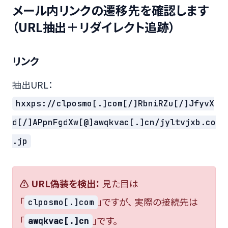
メール内リンクの遷移先を確認します
（URL抽出＋リダイレクト追跡）
リンク
抽出URL：
hxxps://clposmo[.]com[/]RbniRZu[/]JfyvX
d[/]APpnFgdXw[@]awqkvac[.]cn/jyltvjxb.co
.jp
⚠ URL偽装を検出：
見た目は
「
」ですが、 実際の接続先は
clposmo[.]com
「
」です。
awqkvac[.]cn