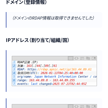
ドメイン（登録情報）
（ドメインのRDAP情報は取得できませんでした）
IPアドレス（割り当て/組織/国）
1
RDAP
証拠（
IP
）
2
対象
:
163
[
.
]
44
[
.
]
89
[
.
]
61
3
RDAP
:
https
:
//rdap.apnic.net/ip/163.44.89.61
4
取得日時
(
UTC
)
:
2026
-
01
-
13T04
:
25
:
40
+
00
:
00
5
org
/
name
:
Japan 
Network 
Information 
Center
/
country
:
6
range
:
163.44.89.0
-
163.44.89.255
7
events
:
last 
changed
=
2025
-
07
-
23T02
:
44
:
05Z