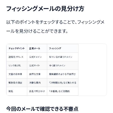
フィッシングメールの見分け方
以下のポイントをチェックすることで、フィッシングメ
ールを見分けることができます。
チェックポイント
正規メール
フィッシング
送信元アドレス
公式ドメイン
似ているが違うドメイン
リンク先URL
公式サイト
全く違うドメイン
文面の日本語
自然な文章
機械翻訳のような不自然さ
緊急性の演出
冷静な案内
「24時間以内」など焦らせる
宛名
氏名で呼びかけ
「お客様」など汎用的
今回のメールで確認できる不審点