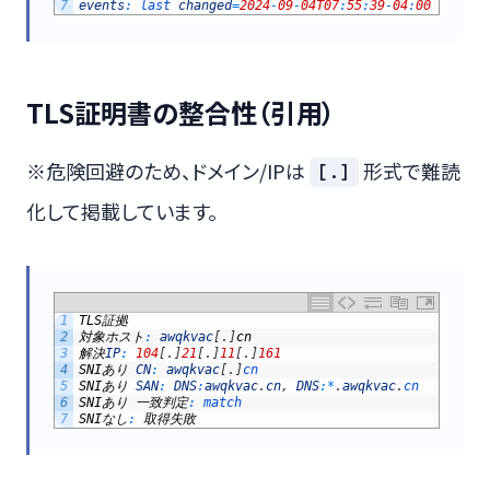
7
events
:
last 
changed
=
2024
-
09
-
04T07
:
55
:
39
-
04
:
00
/
regi
TLS証明書の整合性（引用）
※危険回避のため、ドメイン/IPは
形式で難読
[.]
化して掲載しています。
1
TLS
証拠
2
対象ホスト
:
awqkvac
[
.
]
cn
3
解決
IP
:
104
[
.
]
21
[
.
]
11
[
.
]
161
4
SNI
あり
CN
:
awqkvac
[
.
]
cn
5
SNI
あり
SAN
:
DNS
:
awqkvac
.
cn
,
DNS
:
*
.
awqkvac
.
cn
6
SNI
あり
一致判定
:
match
7
SNI
なし
:
取得失敗