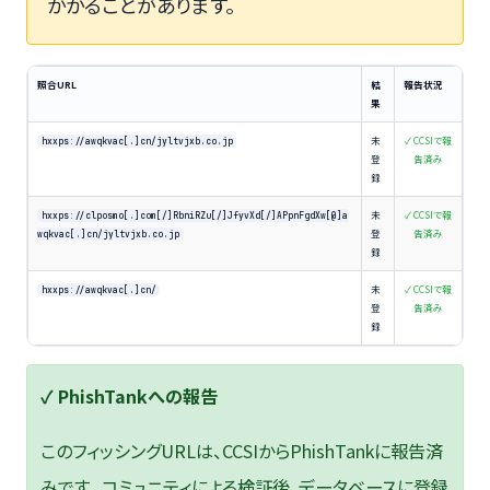
かかることがあります。
照合URL
結
報告状況
果
未
✓ CCSIで報
hxxps://awqkvac[.]cn/jyltvjxb.co.jp
登
告済み
録
未
✓ CCSIで報
hxxps://clposmo[.]com[/]RbniRZu[/]JfyvXd[/]APpnFgdXw[@]a
登
告済み
wqkvac[.]cn/jyltvjxb.co.jp
録
未
✓ CCSIで報
hxxps://awqkvac[.]cn/
登
告済み
録
✓ PhishTankへの報告
このフィッシングURLは、CCSIからPhishTankに報告済
みです。 コミュニティによる検証後、データベースに登録