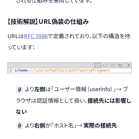
【技術解説】URL偽装の仕組み
URLは
RFC 3986
で定義されており、以下の構造を持
っています：
1
scheme
:
//[userinfo@]host/path?query#fragment
より
左側
は「ユーザー情報（userinfo）」→ ブ
@
ラウザは認証情報として扱い、
接続先には影響し
ない
より
右側
が「ホスト名」→
実際の接続先
@