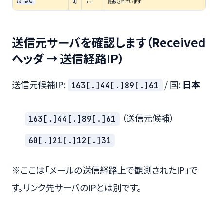
明
are
隠蔽されています
43:a66a
送信元サーバを確認します（Received
ヘッダ → 送信経路IP）
送信元候補IP:
/ 国:
日本
163[.]44[.]89[.]61
（送信元候補）
163[.]44[.]89[.]61
60[.]21[.]12[.]31
※ここは「メールの送信経路上で観測されたIP」で
す。リンク先サーバのIPとは別です。