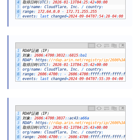
4
取得日時
(
UTC
)
:
2026
-
01
-
13T04
:
25
:
42
+
00
:
00
5
org
/
name
:
Cloudflare
,
Inc
.
/
country
:
6
range
:
172.64.0.0
-
172.71.255.255
7
events
:
last 
changed
=
2024
-
09
-
04T07
:
54
:
28
-
04
:
00
/
regi
1
RDAP
証拠（
IP
）
2
対象
:
2606
:
4700
:
3032
::
6815
:
ba1
3
RDAP
:
https
:
//rdap.arin.net/registry/ip/2606%3A4700%3
4
取得日時
(
UTC
)
:
2026
-
01
-
13T04
:
25
:
42
+
00
:
00
5
org
/
name
:
Cloudflare
,
Inc
.
/
country
:
6
range
:
2606
:
4700
::
-
2606
:
4700
:
ffff
:
ffff
:
ffff
:
ffff
:
ff
7
events
:
last 
changed
=
2024
-
09
-
04T07
:
55
:
39
-
04
:
00
/
regi
1
RDAP
証拠（
IP
）
2
対象
:
2606
:
4700
:
3037
::
ac43
:
a66a
3
RDAP
:
https
:
//rdap.arin.net/registry/ip/2606%3A4700%3
4
取得日時
(
UTC
)
:
2026
-
01
-
13T04
:
25
:
43
+
00
:
00
5
org
/
name
:
Cloudflare
,
Inc
.
/
country
:
6
range
:
2606
:
4700
::
-
2606
:
4700
:
ffff
:
ffff
:
ffff
:
ffff
:
ff