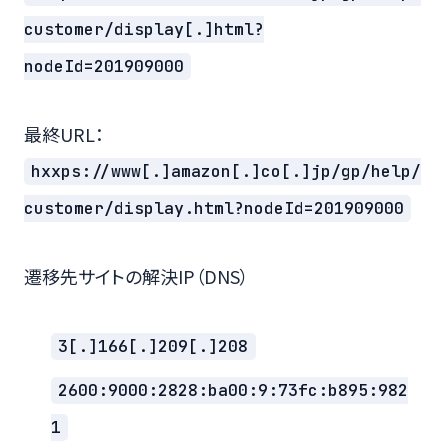
customer/display[.]html?
nodeId=201909000
最終URL：
hxxps://www[.]amazon[.]co[.]jp/gp/help/
customer/display.html?nodeId=201909000
遷移先サイトの解決IP（DNS）
3[.]166[.]209[.]208
2600:9000:2828:ba00:9:73fc:b895:982
1