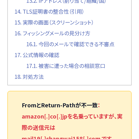
13.2.
IPアドレス（割り当て/組織/国）
14.
TLS証明書の整合性（引用）
15.
実際の画面（スクリーンショット）
16.
フィッシングメールの見分け方
16.1.
今回のメールで確認できる不審点
17.
公式情報の確認
17.1.
被害に遭った場合の相談窓口
18.
対処方法
FromとReturn-Pathが不一致
：
amazon[.]co[.]jpを名乗っていますが、実
際の送信元は
mail19[.]shangwai158[.]com です