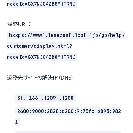
nodeId=GX7NJQ4ZB8MHFRNJ
最終URL：
hxxps://www[.]amazon[.]co[.]jp/gp/help/
customer/display.html?
nodeId=GX7NJQ4ZB8MHFRNJ
遷移先サイトの解決IP（DNS）
3[.]166[.]209[.]208
2600:9000:2828:d200:9:73fc:b895:982
1