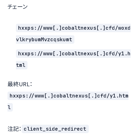
チェーン
hxxps://www[.]cobaltnexus[.]cfd/woxd
vlkrybumMvzcqskumt
hxxps://www[.]cobaltnexus[.]cfd/y1.h
tml
最終URL：
hxxps://www[.]cobaltnexus[.]cfd/y1.htm
l
注記：
client_side_redirect