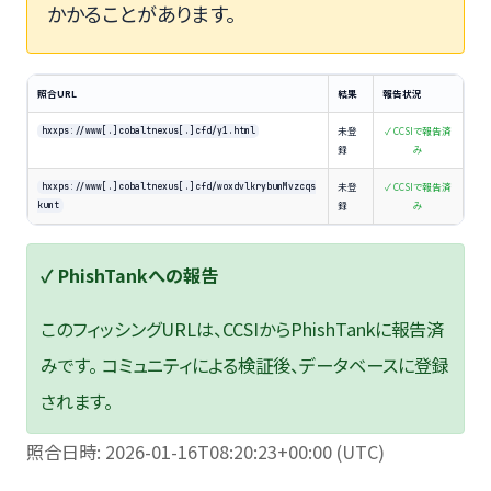
かかることがあります。
照合URL
結果
報告状況
未登
✓ CCSIで報告済
hxxps://www[.]cobaltnexus[.]cfd/y1.html
録
み
未登
✓ CCSIで報告済
hxxps://www[.]cobaltnexus[.]cfd/woxdvlkrybumMvzcqs
録
み
kumt
✓ PhishTankへの報告
このフィッシングURLは、CCSIからPhishTankに報告済
みです。 コミュニティによる検証後、データベースに登録
されます。
照合日時: 2026-01-16T08:20:23+00:00 (UTC)