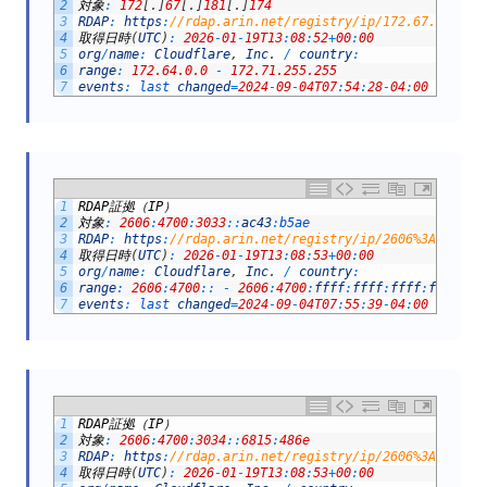
2
対象
:
172
[
.
]
67
[
.
]
181
[
.
]
174
3
RDAP
:
https
:
//rdap.arin.net/registry/ip/172.67.181.17
4
取得日時
(
UTC
)
:
2026
-
01
-
19T13
:
08
:
52
+
00
:
00
5
org
/
name
:
Cloudflare
,
Inc
.
/
country
:
6
range
:
172.64.0.0
-
172.71.255.255
7
events
:
last 
changed
=
2024
-
09
-
04T07
:
54
:
28
-
04
:
00
/
regi
1
RDAP
証拠（
IP
）
2
対象
:
2606
:
4700
:
3033
::
ac43
:
b5ae
3
RDAP
:
https
:
//rdap.arin.net/registry/ip/2606%3A4700%3
4
取得日時
(
UTC
)
:
2026
-
01
-
19T13
:
08
:
53
+
00
:
00
5
org
/
name
:
Cloudflare
,
Inc
.
/
country
:
6
range
:
2606
:
4700
::
-
2606
:
4700
:
ffff
:
ffff
:
ffff
:
ffff
:
ff
7
events
:
last 
changed
=
2024
-
09
-
04T07
:
55
:
39
-
04
:
00
/
regi
1
RDAP
証拠（
IP
）
2
対象
:
2606
:
4700
:
3034
::
6815
:
486e
3
RDAP
:
https
:
//rdap.arin.net/registry/ip/2606%3A4700%3
4
取得日時
(
UTC
)
:
2026
-
01
-
19T13
:
08
:
53
+
00
:
00