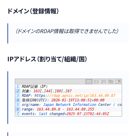
ドメイン（登録情報）
（ドメインのRDAP情報は取得できませんでした）
IPアドレス（割り当て/組織/国）
1
RDAP
証拠（
IP
）
2
対象
:
163
[
.
]
44
[
.
]
89
[
.
]
87
3
RDAP
:
https
:
//rdap.apnic.net/ip/163.44.89.87
4
取得日時
(
UTC
)
:
2026
-
01
-
19T13
:
08
:
51
+
00
:
00
5
org
/
name
:
Japan 
Network 
Information 
Center
/
country
:
6
range
:
163.44.89.0
-
163.44.89.255
7
events
:
last 
changed
=
2025
-
07
-
23T02
:
44
:
05Z