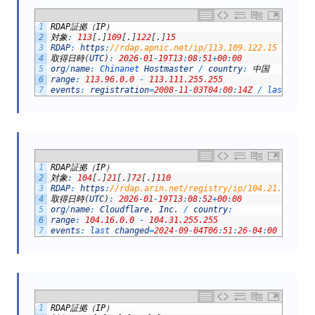
1
RDAP
証拠（
IP
）
2
対象
:
113
[
.
]
109
[
.
]
122
[
.
]
15
3
RDAP
:
https
:
//rdap.apnic.net/ip/113.109.122.15
4
取得日時
(
UTC
)
:
2026
-
01
-
19T13
:
08
:
51
+
00
:
00
5
org
/
name
:
Chinanet 
Hostmaster
/
country
:
中国
6
range
:
113.96.0.0
-
113.111.255.255
7
events
:
registration
=
2008
-
11
-
03T04
:
00
:
14Z
/
last 
chan
1
RDAP
証拠（
IP
）
2
対象
:
104
[
.
]
21
[
.
]
72
[
.
]
110
3
RDAP
:
https
:
//rdap.arin.net/registry/ip/104.21.72.110
4
取得日時
(
UTC
)
:
2026
-
01
-
19T13
:
08
:
52
+
00
:
00
5
org
/
name
:
Cloudflare
,
Inc
.
/
country
:
6
range
:
104.16.0.0
-
104.31.255.255
7
events
:
last 
changed
=
2024
-
09
-
04T06
:
51
:
26
-
04
:
00
/
regi
1
RDAP
証拠（
IP
）