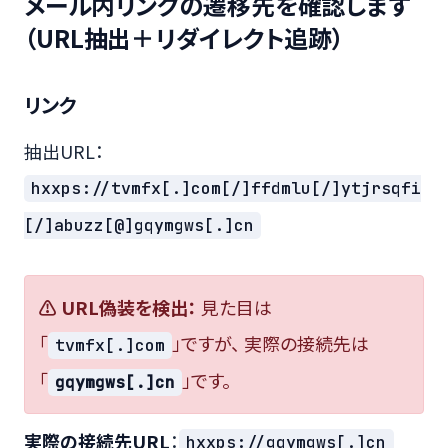
メール内リンクの遷移先を確認します
（URL抽出＋リダイレクト追跡）
リンク
抽出URL：
hxxps://tvmfx[.]com[/]ffdmlu[/]ytjrsqfi
[/]abuzz[@]gqymgws[.]cn
⚠ URL偽装を検出：
見た目は
「
」ですが、 実際の接続先は
tvmfx[.]com
「
」です。
gqymgws[.]cn
実際の接続先URL
：
hxxps://gqymgws[.]cn