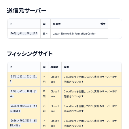
送信元サーバー
IP
国
事業者
備考
日本
Japan Network Information Center
163[.]44[.]89[.]87
フィッシングサイト
IP
国
事業者
備考
不
Cloudfl
Cloudflareを使用しており、実際のサーバーIPが
104[.]21[.]72[.]11
明
are
隠蔽されています
0
不
Cloudfl
Cloudflareを使用しており、実際のサーバーIPが
172[.]67[.]181[.]1
明
are
隠蔽されています
74
不
Cloudfl
Cloudflareを使用しており、実際のサーバーIPが
2606:4700:3033::ac
明
are
隠蔽されています
43:b5ae
不
Cloudfl
Cloudflareを使用しており、実際のサーバーIPが
2606:4700:3034::68
明
are
隠蔽されています
15:486e