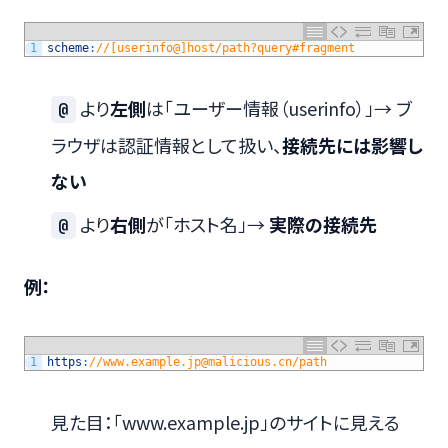
1
scheme
:
//[userinfo@]host/path?query#fragment
より
左側
は「ユーザー情報（userinfo）」→ ブ
@
ラウザは認証情報として扱い、
接続先には影響し
ない
より
右側
が「ホスト名」→
実際の接続先
@
例：
1
https
:
//www.example.jp@malicious.cn/path
見た目：「www.example.jp」のサイトに見える