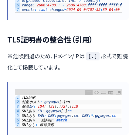
5
org
/
name
:
Cloudflare
,
Inc
.
/
country
:
6
range
:
2606
:
4700
::
-
2606
:
4700
:
ffff
:
ffff
:
ffff
:
ffff
:
ff
7
events
:
last 
changed
=
2024
-
09
-
04T07
:
55
:
39
-
04
:
00
/
regi
TLS証明書の整合性（引用）
※危険回避のため、ドメイン/IPは
形式で難読
[.]
化して掲載しています。
1
TLS
証拠
2
対象ホスト
:
gqymgws
[
.
]
cn
3
解決
IP
:
104
[
.
]
21
[
.
]
72
[
.
]
110
4
SNI
あり
CN
:
gqymgws
[
.
]
cn
5
SNI
あり
SAN
:
DNS
:
gqymgws
.
cn
,
DNS
:
*
.
gqymgws
.
cn
6
SNI
あり
一致判定
:
match
7
SNI
なし
:
取得失敗