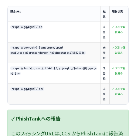
照合URL
結
報告状況
果
未
✓ CCSIで報
hxxps://gqymgws[.]cn
登
告済み
録
未
✓ CCSIで報
hxxps://goxvvehr[.]com/track/open?
登
告済み
email=tak_m@crossandcrown.jp&timestamp=1768824386
録
未
✓ CCSIで報
hxxps://tvmfx[.]com[/]ffdmlu[/]ytjrsqfi[/]abuzz[@]gqymgw
登
告済み
s[.]cn
録
未
✓ CCSIで報
hxxps://gqymgws[.]cn/
登
告済み
録
✓ PhishTankへの報告
このフィッシングURLは、CCSIからPhishTankに報告済