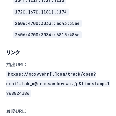
104[.]21[.]72[.]110
172[.]67[.]181[.]174
2606:4700:3033::ac43:b5ae
2606:4700:3034::6815:486e
リンク
抽出URL：
hxxps://goxvvehr[.]com/track/open?
email=tak_m@crossandcrown.jp&timestamp=1
768824386
最終URL：