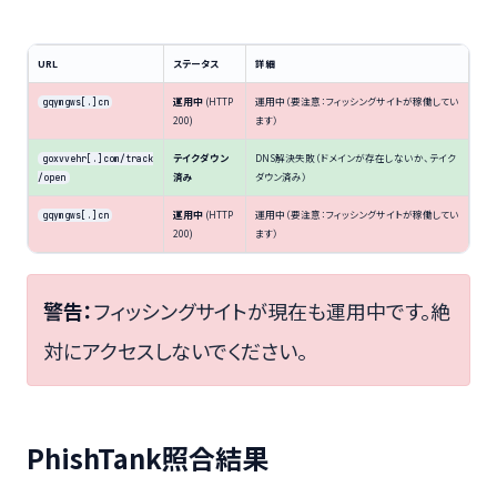
URL
ステータス
詳細
運用中
(HTTP
運用中（要注意：フィッシングサイトが稼働してい
gqymgws[.]cn
200)
ます）
テイクダウン
DNS解決失敗（ドメインが存在しないか、テイク
goxvvehr[.]com/track
済み
ダウン済み）
/open
運用中
(HTTP
運用中（要注意：フィッシングサイトが稼働してい
gqymgws[.]cn
200)
ます）
警告：
フィッシングサイトが現在も運用中です。絶
対にアクセスしないでください。
PhishTank照合結果