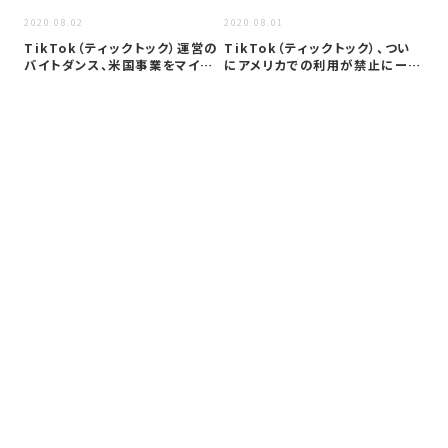
2020.08.02
2020.08.01
2020
TikTok（ティックトック）運営の
TikTok（ティックトック）、つい
Ti
バイトダンス、米国事業をマイク
にアメリカでの利用が禁止にート
中
ロ…
ラ…
自