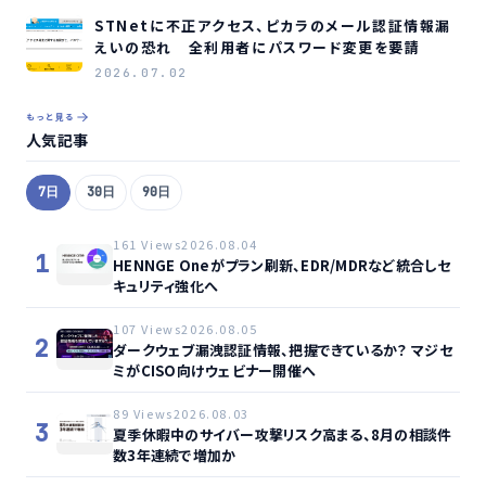
STNetに不正アクセス、ピカラのメール認証情報漏
えいの恐れ 全利用者にパスワード変更を要請
2026.07.02
もっと見る
人気記事
7日
30日
90日
161 Views
2026.08.04
1
HENNGE Oneがプラン刷新、EDR/MDRなど統合しセ
キュリティ強化へ
107 Views
2026.08.05
2
ダークウェブ漏洩認証情報、把握できているか？ マジセ
ミがCISO向けウェビナー開催へ
89 Views
2026.08.03
3
夏季休暇中のサイバー攻撃リスク高まる、8月の相談件
数3年連続で増加か