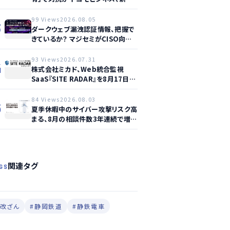
ービス提供開始
99 Views
2026.08.05
3
ダークウェブ漏洩認証情報、把握で
きているか？ マジセミがCISO向け
ウェビナー開催へ
93 Views
2026.07.31
4
株式会社ミカド、Web統合監視
SaaS『SITE RADAR』を8月17日よ
り提供開始 – 月額1,500円から4領
域を自動監視、動的サイト…
84 Views
2026.08.03
5
夏季休暇中のサイバー攻撃リスク高
まる、8月の相談件数3年連続で増加
か
関連タグ
GS
#改ざん
#静岡鉄道
#静鉄電車