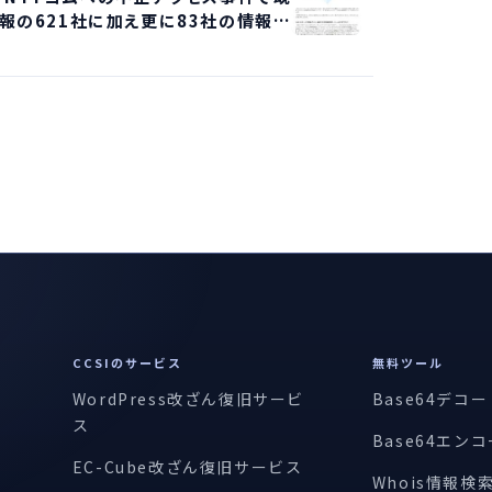
報の621社に加え更に83社の情報流
出、社内ファイルの流出・閲覧も
CCSIのサービス
無料ツール
WordPress改ざん復旧サービ
Base64デコ
ス
Base64エン
EC-Cube改ざん復旧サービス
Whois情報検