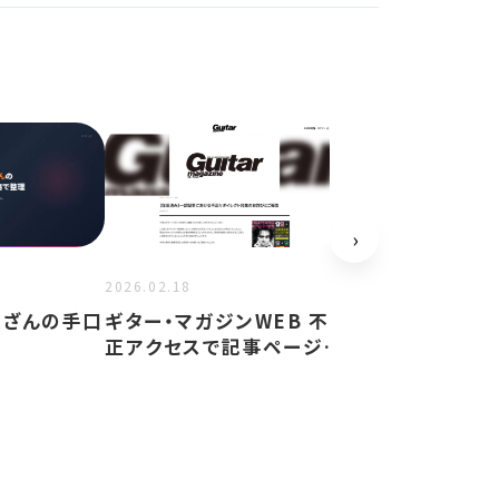
›
2026.02.18
2026.02.18
ギター・マガジンWEB 不
ネクストエナジー
s改ざんの手口
正アクセスで記事ページ
リソース ウェブ
改ざん 外部サイトへ…
三者攻撃 ページ