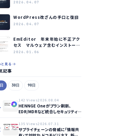
2026.04.07
WordPress改ざんの手口と復旧
2026.04.07
EmEditor 年末年始に不正アク
セス マルウェア含むインストーラ
ー配布 WordPress悪用
2026.01.06
っと見る
気記事
7日
30日
90日
142 Views
2026.08.04
1
HENNGE Oneがプラン刷新、
EDR/MDRなど統合しセキュリティ
強化へ
135 Views
2026.07.31
2
サプライチェーンの脅威に「情報共
有」で対抗か ドコモビジネス、新サ