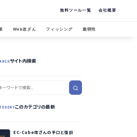
無料ツール一覧
会社概要
策
Web改ざん
フィッシング
脆弱性
サイト内検索
ARCH
このカテゴリの最新
TEGORY
EC-Cube改ざんの手口と復旧