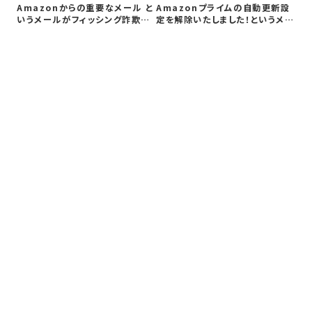
【
Amazonからの重要なメール と
Amazonプライムの自動更新設
メ
いうメールがフィッシング詐欺か
定を解除いたしました！というメー
証
検証…
ルが…