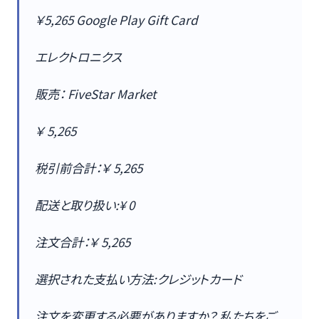
￥5,265 Google Play Gift Card
エレクトロニクス
販売： FiveStar Market
￥ 5,265
税引前合計：￥ 5,265
配送と取り扱い:¥ 0
注文合計：￥ 5,265
選択された支払い方法:クレジットカード
注文を変更する必要がありますか？ 私たちをご