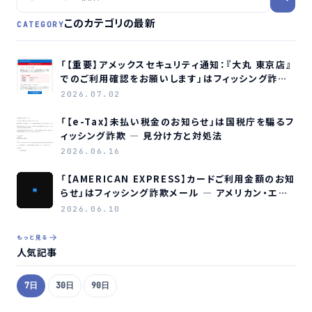
このカテゴリの最新
CATEGORY
「【重要】アメックスセキュリティ通知：『大丸 東京店』
でのご利用確認をお願いします」はフィッシング詐欺
メールです
2026.07.02
「【e-Tax】未払い税金のお知らせ」は国税庁を騙るフ
ィッシング詐欺 ― 見分け方と対処法
2026.06.16
「【AMERICAN EXPRESS】カードご利用金額のお知
らせ」はフィッシング詐欺メール ― アメリカン・エキ
スプレスを装う偽メールの見分け方
2026.06.10
もっと見る
人気記事
7日
30日
90日