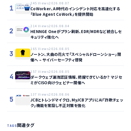
245 Views
2026.08.07
1
CoWorker、AI時代のインシデント対応を高速化する
「Blue Agent CoWork」を提供開始
214 Views
2026.08.04
2
HENNGE Oneがプラン刷新、EDR/MDRなど統合しセ
キュリティ強化へ
165 Views
2026.08.05
3
ノートン、大曲の花火で「スペシャルドローンショー」開
催へ – サイバーセーフティ啓発
157 Views
2026.08.05
4
ダークウェブ漏洩認証情報、把握できているか？ マジセ
ミがCISO向けウェビナー開催へ
137 Views
2026.08.06
5
JCBとトレンドマイクロ、MyJCBアプリにAI「詐欺チェッ
ク」機能を常設し不正対策を強化
関連タグ
TAGS