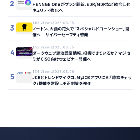
2
HENNGE Oneがプラン刷新、EDR/MDRなど統合しセ
キュリティ強化へ
162 Views
2026.08.05
3
ノートン、大曲の花火で「スペシャルドローンショー」開
催へ – サイバーセーフティ啓発
151 Views
2026.08.05
4
ダークウェブ漏洩認証情報、把握できているか？ マジセ
ミがCISO向けウェビナー開催へ
134 Views
2026.08.06
5
JCBとトレンドマイクロ、MyJCBアプリにAI「詐欺チェッ
ク」機能を常設し不正対策を強化