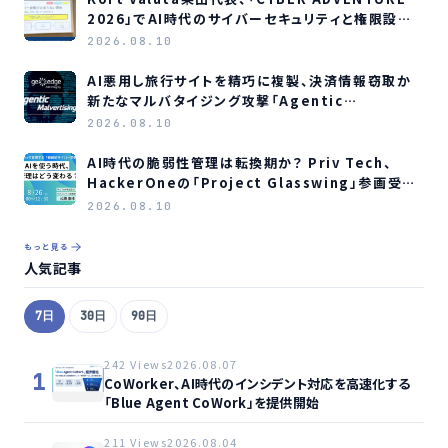
2026」でAI時代のサイバーセキュリティと権限設計
を解説
2026.08.10
AI悪用し旅行サイトを精巧に複製、決済情報窃取か
新たなマルバタイジング攻撃「Agentic
Malvertising」の脅威をGeoEdgeが警告
2026.08.10
AI時代の脆弱性管理は転換期か？ Priv Tech、
HackerOneの「Project Glasswing」参画受け
セミナー開催へ
2026.08.10
もっと見る
人気記事
7日
30日
90日
242 Views
2026.08.07
1
CoWorker、AI時代のインシデント対応を高速化する
「Blue Agent CoWork」を提供開始
211 Views
2026.08.04