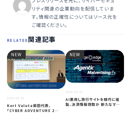
プレスリリースを元に、サイバーセキュ
リティ関連の企業動向を配信していま
す。情報の正確性についてはソース元を
ご確認ください。
関連記事
RELATED
NEW
NEW
2026
2026.08.10
A
2026.08.10
AI悪用し旅行サイトを精巧に複
か？
製、決済情報窃取か 新たなマル
Kort Valuta柴田代表、
バタイジ…
「CYBER ADVENTURE 2…