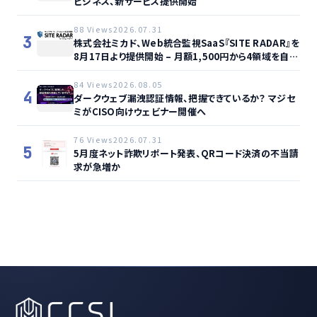
ビジネス、新サービス提供開始
88 Views
2026.07.31
3
株式会社ミカド、Web統合監視SaaS『SITE RADAR』を
8月17日より提供開始 – 月額1,500円から4領域を自動
監視、動的サイト…
84 Views
2026.08.05
4
ダークウェブ漏洩認証情報、把握できているか？ マジセ
ミがCISO向けウェビナー開催へ
76 Views
2026.07.31
5
5月度ネット詐欺リポート発表、QRコード決済の不当請
求が急増か