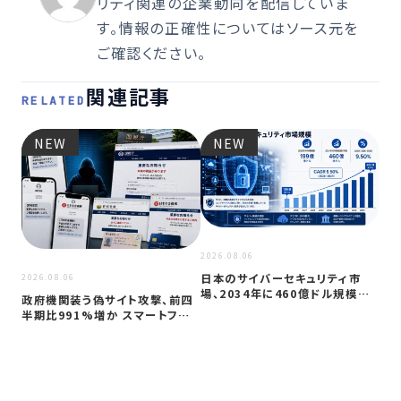
リティ関連の企業動向を配信していま
す。情報の正確性についてはソース元を
ご確認ください。
関連記事
RELATED
NEW
NEW
2026
JC
アプ
2026.08.06
日本のサイバーセキュリティ市
2026.08.06
場、2034年に460億ドル規模へ
政府機関装う偽サイト攻撃、前四
成長か
半期比991%増か スマートフォン
狙う…