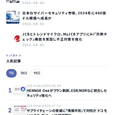
2026.08.06
日本のサイバーセキュリティ市場、2034年に460億
ドル規模へ成長か
2026.08.06
JCBとトレンドマイクロ、MyJCBアプリにAI「詐欺チ
ェック」機能を常設し不正対策を強化
2026.08.06
もっと見る
人気記事
7日
30日
90日
125 Views
2026.08.04
1
HENNGE Oneがプラン刷新、EDR/MDRなど統合しセ
キュリティ強化へ
120 Views
2026.07.31
2
サプライチェーンの脅威に「情報共有」で対抗か ドコモ