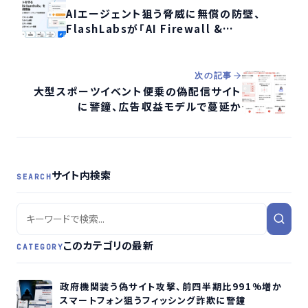
AIエージェント狙う脅威に無償の防壁、
FlashLabsが「AI Firewall &
Guardrails」提供開始
次の記事
大型スポーツイベント便乗の偽配信サイト
に警鐘、広告収益モデルで蔓延か
サイト内検索
SEARCH
このカテゴリの最新
CATEGORY
政府機関装う偽サイト攻撃、前四半期比991%増か
スマートフォン狙うフィッシング詐欺に警鐘