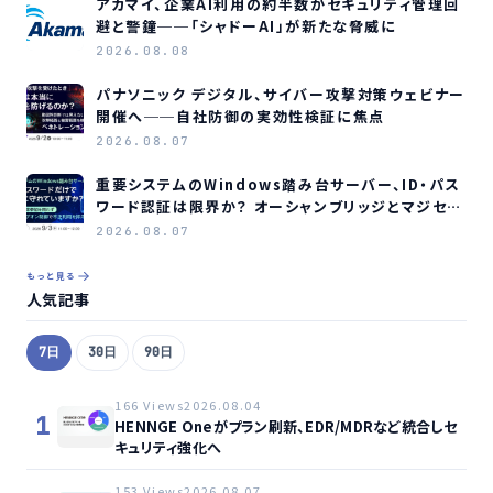
アカマイ、企業AI利用の約半数がセキュリティ管理回
避と警鐘──「シャドーAI」が新たな脅威に
2026.08.08
パナソニック デジタル、サイバー攻撃対策ウェビナー
開催へ──自社防御の実効性検証に焦点
2026.08.07
重要システムのWindows踏み台サーバー、ID・パス
ワード認証は限界か？ オーシャンブリッジとマジセミ
がウェビナー開催へ
2026.08.07
もっと見る
人気記事
7日
30日
90日
166 Views
2026.08.04
1
HENNGE Oneがプラン刷新、EDR/MDRなど統合しセ
キュリティ強化へ
153 Views
2026.08.07