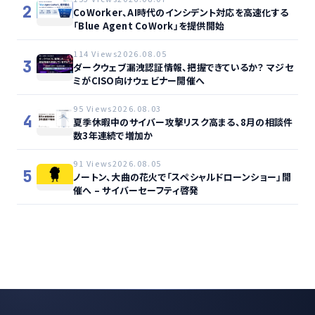
2
CoWorker、AI時代のインシデント対応を高速化する
「Blue Agent CoWork」を提供開始
114 Views
2026.08.05
3
ダークウェブ漏洩認証情報、把握できているか？ マジセ
ミがCISO向けウェビナー開催へ
95 Views
2026.08.03
4
夏季休暇中のサイバー攻撃リスク高まる、8月の相談件
数3年連続で増加か
91 Views
2026.08.05
5
ノートン、大曲の花火で「スペシャルドローンショー」開
催へ – サイバーセーフティ啓発