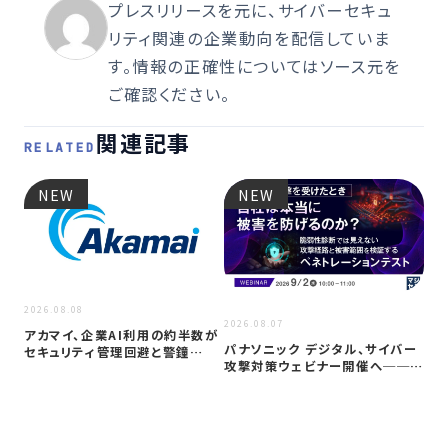
プレスリリースを元に、サイバーセキュ
リティ関連の企業動向を配信していま
す。情報の正確性についてはソース元を
ご確認ください。
関連記事
RELATED
NEW
NEW
2026.08.08
2026
2026.08.07
アカマイ、企業AI利用の約半数が
重要
パナソニック デジタル、サイバー
セキュリティ管理回避と警鐘
台サ
攻撃対策ウェビナー開催へ──自
──「シャ…
は
社防御…