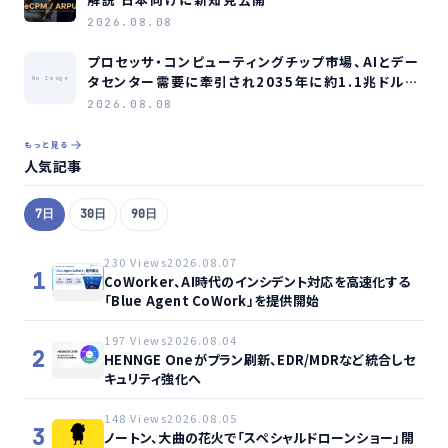
2026.08.08
プロセッサ・コンピューティングチップ市場、AIとデー
タセンター需要に牽引され2035年に約1.1兆ドル規
No Image
模へ成長か
2026.08.08
もっと見る
人気記事
7日
30日
90日
230 Views
2026.08.07
1
CoWorker、AI時代のインシデント対応を高速化する
「Blue Agent CoWork」を提供開始
197 Views
2026.08.04
2
HENNGE Oneがプラン刷新、EDR/MDRなど統合しセ
キュリティ強化へ
148 Views
2026.08.05
3
ノートン、大曲の花火で「スペシャルドローンショー」開