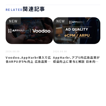
関連記事
RELATED
NEW
NEW
2026
プ
ップ
要
2026.08.09
2026.08.08
Voodoo、AppHarbr導入で広
AppHarbr、アプリ内広告品質が
告ARPUが5%向上 広告品質…
収益向上に寄与と解説 日本向け
に…