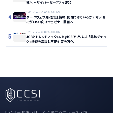
催へ – サイバーセーフティ啓発
141 Views
2026.08.05
4
ダークウェブ漏洩認証情報、把握できているか？ マジセ
ミがCISO向けウェビナー開催へ
121 Views
2026.08.06
5
JCBとトレンドマイクロ、MyJCBアプリにAI「詐欺チェッ
ク」機能を常設し不正対策を強化
サイバーセキュリティに関するニュース・情