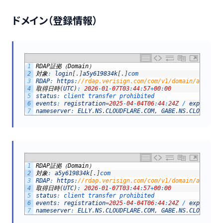
ドメイン（登録情報）
1
RDAP
証拠（
Domain
）
2
対象
:
login
[
.
]
a5y619834k
[
.
]
com
3
RDAP
:
https
:
//rdap.verisign.com/com/v1/domain/a5y6198
4
取得日時
(
UTC
)
:
2026
-
01
-
07T03
:
44
:
57
+
00
:
00
5
status
:
client 
transfer 
prohibited
6
events
:
registration
=
2025
-
04
-
04T06
:
44
:
24Z
/
expiratio
7
nameserver
:
ELLY
.
NS
.
CLOUDFLARE
.
COM
,
GABE
.
NS
.
CLOUDFLAR
1
RDAP
証拠（
Domain
）
2
対象
:
a5y619834k
[
.
]
com
3
RDAP
:
https
:
//rdap.verisign.com/com/v1/domain/a5y6198
4
取得日時
(
UTC
)
:
2026
-
01
-
07T03
:
44
:
57
+
00
:
00
5
status
:
client 
transfer 
prohibited
6
events
:
registration
=
2025
-
04
-
04T06
:
44
:
24Z
/
expiratio
7
nameserver
:
ELLY
.
NS
.
CLOUDFLARE
.
COM
,
GABE
.
NS
.
CLOUDFLAR