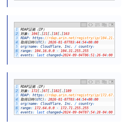
1
RDAP
証拠（
IP
）
2
対象
:
104
[
.
]
21
[
.
]
18
[
.
]
163
3
RDAP
:
https
:
//rdap.arin.net/registry/ip/104.21.18.163
4
取得日時
(
UTC
)
:
2026
-
01
-
07T03
:
44
:
54
+
00
:
00
5
org
/
name
:
Cloudflare
,
Inc
.
/
country
:
6
range
:
104.16.0.0
-
104.31.255.255
7
events
:
last 
changed
=
2024
-
09
-
04T06
:
51
:
26
-
04
:
00
/
regi
1
RDAP
証拠（
IP
）
2
対象
:
172
[
.
]
67
[
.
]
182
[
.
]
189
3
RDAP
:
https
:
//rdap.arin.net/registry/ip/172.67.182.18
4
取得日時
(
UTC
)
:
2026
-
01
-
07T03
:
44
:
54
+
00
:
00
5
org
/
name
:
Cloudflare
,
Inc
.
/
country
:
6
range
:
172.64.0.0
-
172.71.255.255
7
events
:
last 
changed
=
2024
-
09
-
04T07
:
54
:
28
-
04
:
00
/
regi