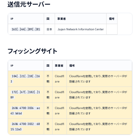
送信元サーバー
IP
国
事業者
備考
日本
Japan Network Information Center
163[.]44[.]89[.]81
フィッシングサイト
IP
国
事業者
備考
不
Cloudfl
Cloudflareを使用しており、実際のサーバーIPが
104[.]21[.]18[.]16
明
are
隠蔽されています
3
不
Cloudfl
Cloudflareを使用しており、実際のサーバーIPが
172[.]67[.]182[.]1
明
are
隠蔽されています
89
不
Cloudfl
Cloudflareを使用しており、実際のサーバーIPが
2606:4700:3036::ac
明
are
隠蔽されています
43:b6bd
不
Cloudfl
Cloudflareを使用しており、実際のサーバーIPが
2606:4700:3032::68
明
are
隠蔽されています
15:12a3