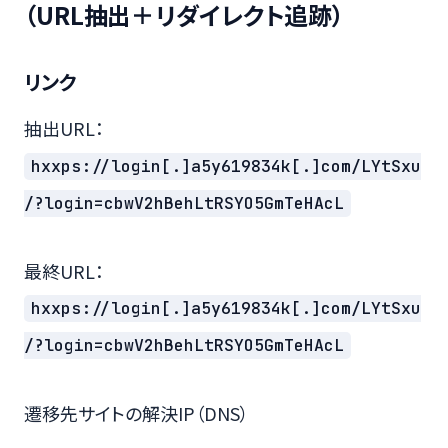
（URL抽出＋リダイレクト追跡）
リンク
抽出URL：
hxxps://login[.]a5y619834k[.]com/LYtSxu
/?login=cbwV2hBehLtRSYO5GmTeHAcL
最終URL：
hxxps://login[.]a5y619834k[.]com/LYtSxu
/?login=cbwV2hBehLtRSYO5GmTeHAcL
遷移先サイトの解決IP（DNS）