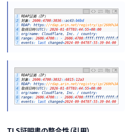
1
RDAP
証拠（
IP
）
2
対象
:
2606
:
4700
:
3036
::
ac43
:
b6bd
3
RDAP
:
https
:
//rdap.arin.net/registry/ip/2606%3A4700%3
4
取得日時
(
UTC
)
:
2026
-
01
-
07T03
:
44
:
55
+
00
:
00
5
org
/
name
:
Cloudflare
,
Inc
.
/
country
:
6
range
:
2606
:
4700
::
-
2606
:
4700
:
ffff
:
ffff
:
ffff
:
ffff
:
ff
7
events
:
last 
changed
=
2024
-
09
-
04T07
:
55
:
39
-
04
:
00
/
regi
1
RDAP
証拠（
IP
）
2
対象
:
2606
:
4700
:
3032
::
6815
:
12a3
3
RDAP
:
https
:
//rdap.arin.net/registry/ip/2606%3A4700%3
4
取得日時
(
UTC
)
:
2026
-
01
-
07T03
:
44
:
55
+
00
:
00
5
org
/
name
:
Cloudflare
,
Inc
.
/
country
:
6
range
:
2606
:
4700
::
-
2606
:
4700
:
ffff
:
ffff
:
ffff
:
ffff
:
ff
7
events
:
last 
changed
=
2024
-
09
-
04T07
:
55
:
39
-
04
:
00
/
regi
TLS証明書の整合性（引用）