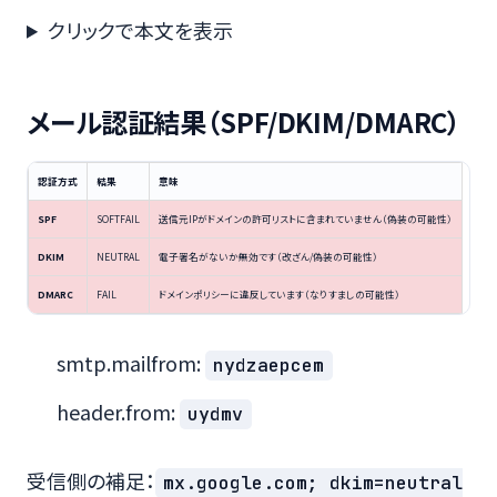
クリックで本文を表示
メール認証結果（SPF/DKIM/DMARC）
認証方式
結果
意味
SPF
SOFTFAIL
送信元IPがドメインの許可リストに含まれていません（偽装の可能性）
DKIM
NEUTRAL
電子署名がないか無効です（改ざん/偽装の可能性）
DMARC
FAIL
ドメインポリシーに違反しています（なりすましの可能性）
smtp.mailfrom:
nydzaepcem
header.from:
uydmv
受信側の補足：
mx.google.com; dkim=neutral