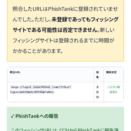
照合したURLはPhishTankに登録されていませ
んでした。ただし、
未登録であってもフィッシング
サイトである可能性は否定できません
。新しい
フィッシングサイトは登録されるまでに時間が
かかることがあります。
照合URL
結
報告状況
果
未
✓ CCSIで報
hxxps://login[.]a5y619834k[.]com/LYtSxu/?
登
告済み
login=cbwV2hBehLtRSYO5GmTeHAcL
録
✓ PhishTankへの報告
このフィッシングURLは、CCSIからPhishTankに報告済