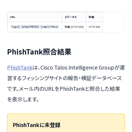
URL
ステータス
詳細
不明
(HTTP 444)
HTTP 444
login[.]a5y619834k[.]com/LYtSxu/
PhishTank照合結果
PhishTank
は、Cisco Talos Intelligence Groupが運
営するフィッシングサイトの報告・検証データベース
です。メール内のURLをPhishTankと照合した結果
を表示します。
PhishTankに未登録