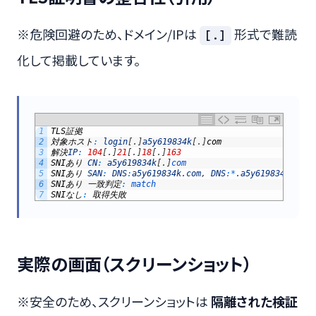
※危険回避のため、ドメイン/IPは
形式で難読
[.]
化して掲載しています。
1
TLS
証拠
2
対象ホスト
:
login
[
.
]
a5y619834k
[
.
]
com
3
解決
IP
:
104
[
.
]
21
[
.
]
18
[
.
]
163
4
SNI
あり
CN
:
a5y619834k
[
.
]
com
5
SNI
あり
SAN
:
DNS
:
a5y619834k
.
com
,
DNS
:
*
.
a5y619834k
.
com
6
SNI
あり
一致判定
:
match
7
SNI
なし
:
取得失敗
実際の画面（スクリーンショット）
※安全のため、スクリーンショットは
隔離された検証