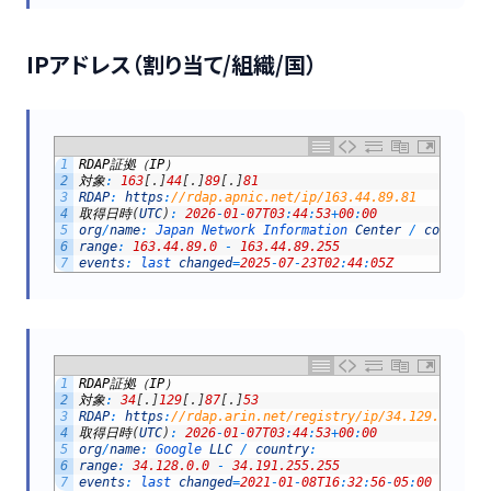
IPアドレス（割り当て/組織/国）
1
RDAP
証拠（
IP
）
2
対象
:
163
[
.
]
44
[
.
]
89
[
.
]
81
3
RDAP
:
https
:
//rdap.apnic.net/ip/163.44.89.81
4
取得日時
(
UTC
)
:
2026
-
01
-
07T03
:
44
:
53
+
00
:
00
5
org
/
name
:
Japan 
Network 
Information 
Center
/
country
:
6
range
:
163.44.89.0
-
163.44.89.255
7
events
:
last 
changed
=
2025
-
07
-
23T02
:
44
:
05Z
1
RDAP
証拠（
IP
）
2
対象
:
34
[
.
]
129
[
.
]
87
[
.
]
53
3
RDAP
:
https
:
//rdap.arin.net/registry/ip/34.129.87.53
4
取得日時
(
UTC
)
:
2026
-
01
-
07T03
:
44
:
53
+
00
:
00
5
org
/
name
:
Google 
LLC
/
country
:
6
range
:
34.128.0.0
-
34.191.255.255
7
events
:
last 
changed
=
2021
-
01
-
08T16
:
32
:
56
-
05
:
00
/
regi