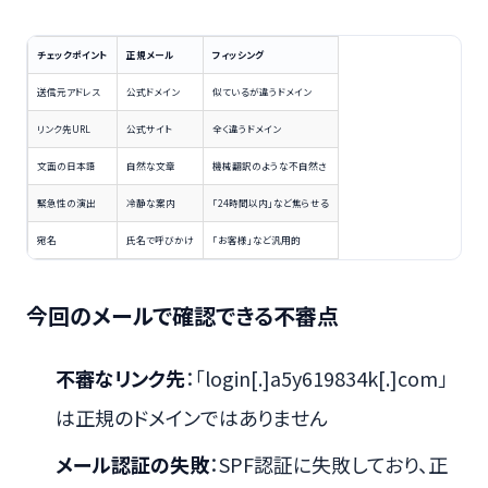
チェックポイント
正規メール
フィッシング
送信元アドレス
公式ドメイン
似ているが違うドメイン
リンク先URL
公式サイト
全く違うドメイン
文面の日本語
自然な文章
機械翻訳のような不自然さ
緊急性の演出
冷静な案内
「24時間以内」など焦らせる
宛名
氏名で呼びかけ
「お客様」など汎用的
今回のメールで確認できる不審点
不審なリンク先
：「login[.]a5y619834k[.]com」
は正規のドメインではありません
メール認証の失敗
：SPF認証に失敗しており、正