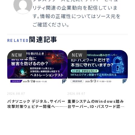
リティ関連の企業動向を配信していま
す。情報の正確性についてはソース元を
ご確認ください。
関連記事
RELATED
NEW
NEW
2026
2026.08.07
2026.08.07
Co
パナソニック デジタル、サイバー
重要システムのWindows踏み
ト対
攻撃対策ウェビナー開催へ──自
台サーバー、ID・パスワード認証
社防御…
は限…