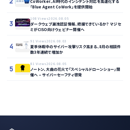
2
CoWorker、AI時代のインシデント対応を高速化する
「Blue Agent CoWork」を提供開始
108 Views
2026.08.05
3
ダークウェブ漏洩認証情報、把握できているか？ マジセ
ミがCISO向けウェビナー開催へ
91 Views
2026.08.03
4
夏季休暇中のサイバー攻撃リスク高まる、8月の相談件
数3年連続で増加か
81 Views
2026.08.05
5
ノートン、大曲の花火で「スペシャルドローンショー」開
催へ – サイバーセーフティ啓発