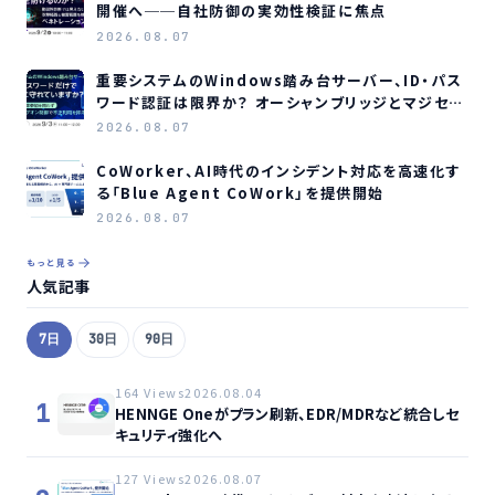
開催へ──自社防御の実効性検証に焦点
2026.08.07
重要システムのWindows踏み台サーバー、ID・パス
ワード認証は限界か？ オーシャンブリッジとマジセミ
がウェビナー開催へ
2026.08.07
CoWorker、AI時代のインシデント対応を高速化す
る「Blue Agent CoWork」を提供開始
2026.08.07
もっと見る
人気記事
7日
30日
90日
164 Views
2026.08.04
1
HENNGE Oneがプラン刷新、EDR/MDRなど統合しセ
キュリティ強化へ
127 Views
2026.08.07